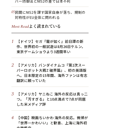
バー防御法とNIS2の差で日本不利
民間にNIS2を課す国家自身が落ち、規制の
対称性がEU全体に問われる
よく読まれている
Most Read
1
【ドイツ】セガ『龍が如く』前日譚の新
作、世界初の一般試遊は8月26日ケルン。
東京ゲームショウより3週間早い
2
【アメリカ】バンダイナムコ『第2次スー
パーロボット大戦Z 破界篇』、初の英語版
へ。日本限定の15年間、海外ファンは有志
翻訳に頼っていた
3
【アメリカ】ヤニねこ 海外の反応は真っ二
つ。「汚すぎる」と10点満点で7点が同居
した米メディア評
4
【中国】映画ちいかわ 海外の反応。微博が
「世界一かわいい」と歓喜、上海に海外初
の旗艦店