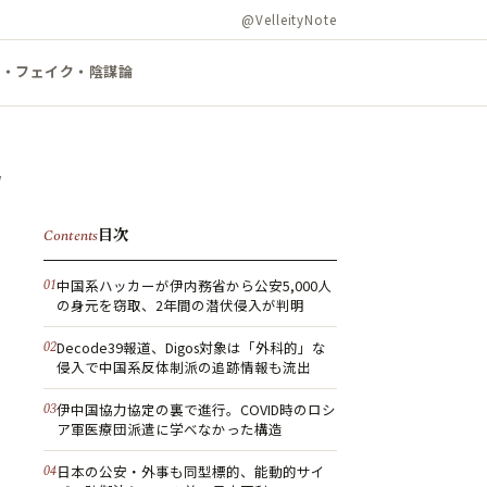
@VelleityNote
ズ・フェイク・陰謀論
目次
Contents
中国系ハッカーが伊内務省から公安5,000人
の身元を窃取、2年間の潜伏侵入が判明
Decode39報道、Digos対象は「外科的」な
侵入で中国系反体制派の追跡情報も流出
伊中国協力協定の裏で進行。COVID時のロシ
ア軍医療団派遣に学べなかった構造
日本の公安・外事も同型標的、能動的サイ