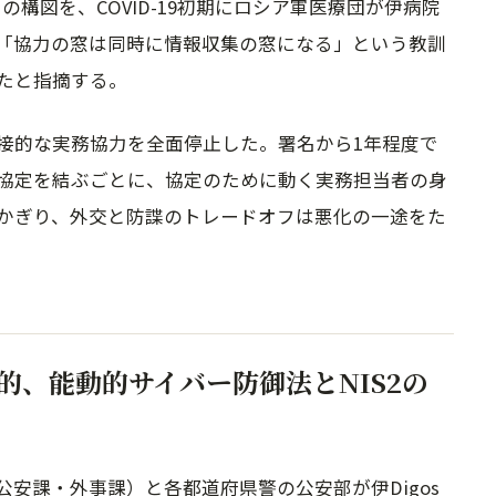
ト）はこの構図を、COVID-19初期にロシア軍医療団が伊病院
「協力の窓は同時に情報収集の窓になる」という教訓
たと指摘する。
接的な実務協力を全面停止した。署名から1年程度で
協定を結ぶごとに、協定のために動く実務担当者の身
かぎり、外交と防諜のトレードオフは悪化の一途をた
的、能動的サイバー防御法とNIS2の
安課・外事課）と各都道府県警の公安部が伊Digos