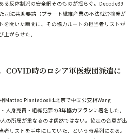
る反体制派の安全網そのものが揺らぐ。Decode39
した司法共助要請（プラート繊維産業の不法就労摘発が
トを開いた瞬間に、その協力ルートの担当者リストが
び上がらせた。
。COVID時のロシア軍医療団派遣に
atteo Piantedosiは北京で中国公安相Wang
犯罪・人身売買・組織犯罪の
3年協力プラン
に署名した。
00人の所属が重なるのは偶然ではない。協定の合意が出
当者リストを手中にしていた、という時系列になる。