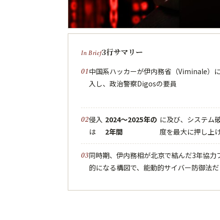
3行サマリー
中国系ハッカーが伊内務省（Viminale）
入し、政治警察Digosの要員
侵入
2024〜2025年の
に及び、システム
は
2年間
度を最大に押し上
同時期、伊内務相が北京で結んだ3年協力
的になる構図で、能動的サイバー防御法だ