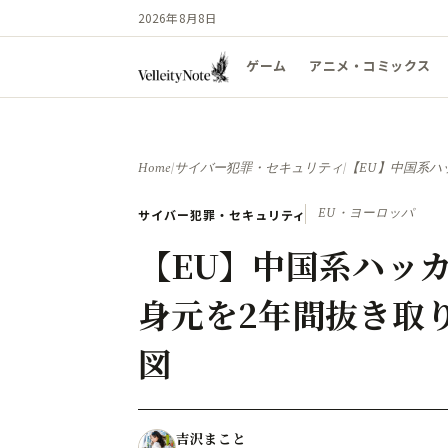
2026年8月8日
ゲーム
アニメ・コミックス
Home
/
サイバー犯罪・セキュリティ
/
【EU】中国系ハ
EU・ヨーロッパ
サイバー犯罪・セキュリティ
【EU】中国系ハッカ
身元を2年間抜き取
図
吉沢まこと