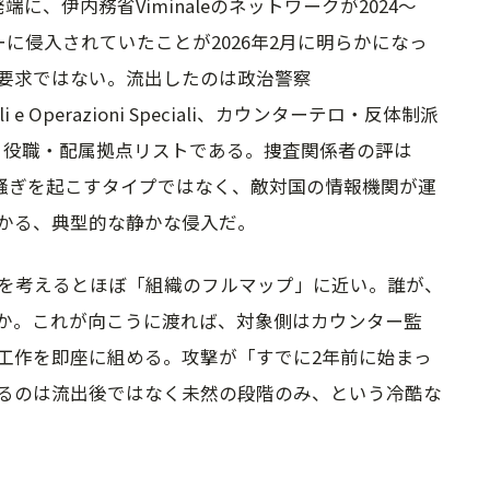
を発端に、伊内務省Viminaleのネットワークが2024〜
ーに侵入されていたことが2026年2月に明らかになっ
要求ではない。流出したのは政治警察
enerali e Operazioni Speciali、カウンターテロ・反体制派
名・役職・配属拠点リストである。捜査関係者の評は
壊で騒ぎを起こすタイプではなく、敵対国の情報機関が運
かる、典型的な静かな侵入だ。
国規模を考えるとほぼ「組織のフルマップ」に近い。誰が、
か。これが向こうに渡れば、対象側はカウンター監
工作を即座に組める。攻撃が「すでに2年前に始まっ
るのは流出後ではなく未然の段階のみ、という冷酷な