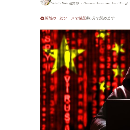
Velleity Note 編集部 ・ Overseas Reception, Read Straight
現地の一次ソースで確認
約5分で読めます
verified