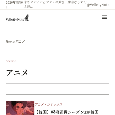
海外メディアとファンの愛を、脚色なしで日
2026年8月6
@VelleityNote
本語に
日
menu
Home
/
アニメ
Section
アニメ
アニメ・コミックス
【韓国】呪術廻戦シーズン3が韓国