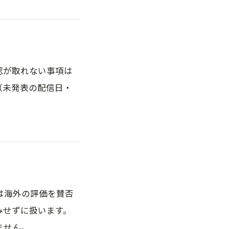
認が取れない事項は
（未発表の配信日・
は海外の評価を賛否
みせずに扱います。
ません。