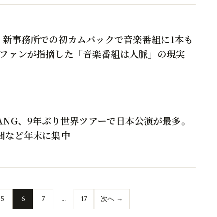
、新事務所での初カムバックで音楽番組に1本も
ファンが指摘した「音楽番組は人脈」の現実
BANG、9年ぶり世界ツアーで日本公演が最多。
間など年末に集中
5
6
7
…
17
次へ →