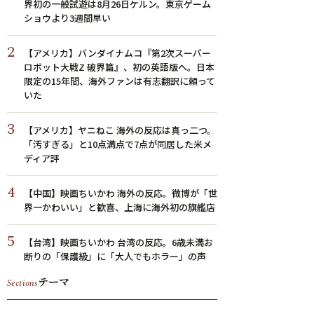
界初の一般試遊は8月26日ケルン。東京ゲーム
ショウより3週間早い
2
【アメリカ】バンダイナムコ『第2次スーパー
ロボット大戦Z 破界篇』、初の英語版へ。日本
限定の15年間、海外ファンは有志翻訳に頼って
いた
3
【アメリカ】ヤニねこ 海外の反応は真っ二つ。
「汚すぎる」と10点満点で7点が同居した米メ
ディア評
4
【中国】映画ちいかわ 海外の反応。微博が「世
界一かわいい」と歓喜、上海に海外初の旗艦店
5
【台湾】映画ちいかわ 台湾の反応。6歳未満お
断りの「保護級」に「大人でもホラー」の声
テーマ
Sections