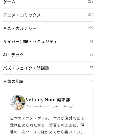
ゲーム
215
アニメ・コミックス
210
音楽・カルチャー
209
サイバー犯罪・セキュリティ
61
AI・テック
60
バズ・フェイク・陰謀論
55
人気の記事
↗
Velleity Note 編集部
Overseas Reception, Read Straight
日本のアニメ・ゲーム・音楽が海外でどう
受け止められたかを、賛否そのままに、現
地の一次ソースで確かめてから書いていま