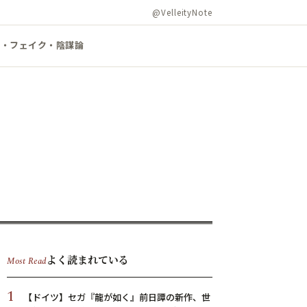
@VelleityNote
ズ・フェイク・陰謀論
よく読まれている
Most Read
1
【ドイツ】セガ『龍が如く』前日譚の新作、世