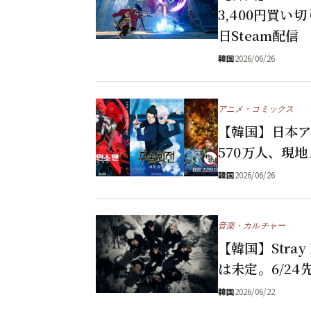
3,400円買い
日Steam配信
韓国
2026/06/26
アニメ・コミックス
【韓国】日本ア
570万人、現
韓国
2026/06/26
音楽・カルチャー
【韓国】Stra
は未定。6/24
韓国
2026/06/22