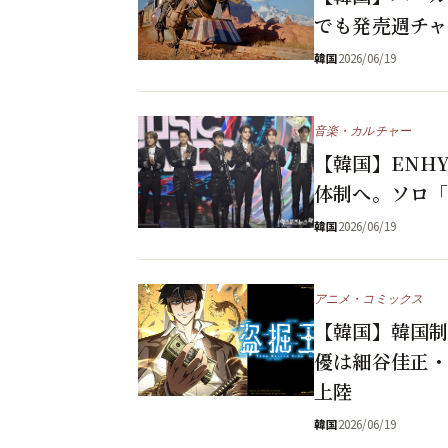
でも発売週チャ
韓国
2026/06/19
音楽・カルチャー
【韓国】ENH
体制へ。ソロ「
韓国
2026/06/19
アニメ・コミックス
【韓国】韓国制
優は細谷佳正・
上陸
韓国
2026/06/19