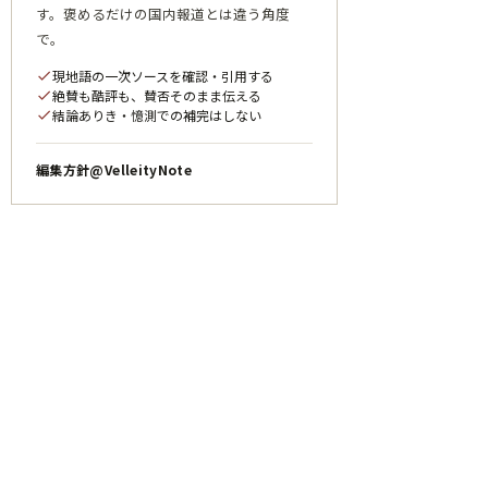
す。褒めるだけの国内報道とは違う角度
で。
現地語の一次ソースを確認・引用する
check
絶賛も酷評も、賛否そのまま伝える
check
結論ありき・憶測での補完はしない
check
編集方針
@VelleityNote