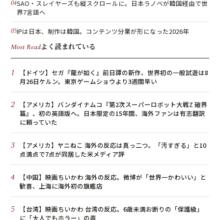
SAO・スレイヤーズも縦スクロールに。日本ラノベが韓国経由で世
界7言語へ
IPは日本、制作は韓国。コンテンツ分業が形になった2026年
よく読まれている
Most Read
1
【ドイツ】セガ『龍が如く』前日譚の新作、世界初の一般試遊は8
月26日ケルン。東京ゲームショウより3週間早い
2
【アメリカ】バンダイナムコ『第2次スーパーロボット大戦Z 破界
篇』、初の英語版へ。日本限定の15年間、海外ファンは有志翻訳
に頼っていた
3
【アメリカ】ヤニねこ 海外の反応は真っ二つ。「汚すぎる」と10
点満点で7点が同居した米メディア評
4
【中国】映画ちいかわ 海外の反応。微博が「世界一かわいい」と
歓喜、上海に海外初の旗艦店
5
【台湾】映画ちいかわ 台湾の反応。6歳未満お断りの「保護級」
に「大人でもホラー」の声