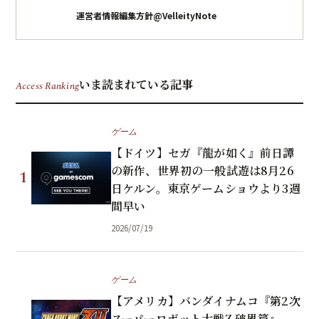
運営者情報
編集方針
@VelleityNote
いま読まれている記事
Access Ranking
ゲーム
【ドイツ】セガ『龍が如く』前日譚
の新作、世界初の一般試遊は8月26
1
日ケルン。東京ゲームショウより3週
間早い
2026/07/19
ゲーム
【アメリカ】バンダイナムコ『第2次
スーパーロボット大戦Z 破界篇』、