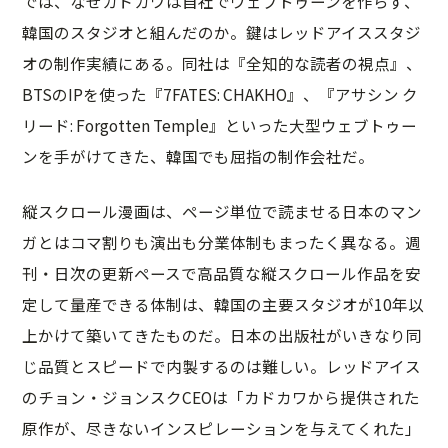
では、なぜカドカワは自社でウェブトゥーンを作らず、
韓国のスタジオと組んだのか。鍵はレッドアイススタジ
オの制作実績にある。同社は『全知的な読者の視点』、
BTSのIPを使った『7FATES: CHAKHO』、『アサシン ク
リード: Forgotten Temple』といった大型ウェブトゥー
ンを手がけてきた、韓国でも屈指の制作会社だ。
縦スクロール漫画は、ページ単位で読ませる日本のマン
ガとはコマ割りも演出も分業体制もまったく異なる。週
刊・日次の更新ペースで高品質な縦スクロール作品を安
定して量産できる体制は、韓国の主要スタジオが10年以
上かけて築いてきたものだ。日本の出版社がいきなり同
じ品質とスピードで内製するのは難しい。レッドアイス
のチョン・ジョンスクCEOは「カドカワから提供された
原作が、尽きないインスピレーションを与えてくれた」