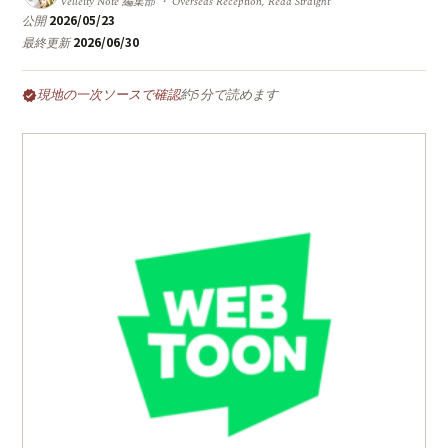
Velleity Note 編集部 ・ Overseas Reception, Read Straight
2026/05/23
公開
2026/06/30
最終更新
現地の一次ソースで確認
約5分で読めます
verified