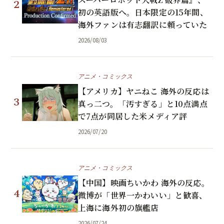
2
初の英語版へ。日本限定の15年間、
海外ファンは有志翻訳に頼っていた
2026/08/03
アニメ・コミックス
【アメリカ】ヤニねこ 海外の反応は
3
真っ二つ。「汚すぎる」と10点満点
で7点が同居した米メディア評
2026/07/20
アニメ・コミックス
【中国】映画ちいかわ 海外の反応。
4
微博が「世界一かわいい」と歓喜、
上海に海外初の旗艦店
2026/07/24