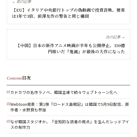
← 前の記事
【EU】イタリア中央銀行トップの偽動画で投資詐欺。被害
は1年で3倍、前澤友作の警告と同じ構図
次の記事 →
【中国】日本の新作アニメ映画が半年も公開停止。150億
円稼いだ『鬼滅』が最後の大作になった
目次
Contents
カドカワの名作ラノベ、韓国主導で続々ウェブトゥーン化へ
Webtoon発表：第1弾『ロードス島戦記』は韓国で5月9日配信、原
作者・水野良も参加
なぜ韓国スタジオか。『全知的な読者の視点』を生んだレッドアイ
スの制作力