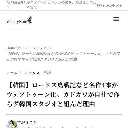
海外メディアとファンの愛を、脚色なしで日
2026年8月9
@VelleityNote
本語に
日
menu
Home
/
アニメ・コミックス
/
【韓国】ロードス島戦記など名作4本がウェブトゥーン化。カドカワ
が自社で作らず韓国スタジオと組んだ理由
韓国
アニメ・コミックス
【韓国】ロードス島戦記など名作4本が
ウェブトゥーン化。カドカワが自社で作
らず韓国スタジオと組んだ理由
吉沢まこと