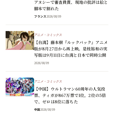
アヌシーで審査員賞、現地の批評は絵と
脚本で割れた
フランス
2026/08/09
アニメ・コミックス
【台湾】藤本樹『ルックバック』アニメ
版が8月27日から再上映。是枝裕和の実
写版は9月11日に台湾と日本で同時公開
2026/08/09
アニメ・コミックス
【中国】ウルトラマン60周年の人気投
票、ティガが867万票で1位。2位の5倍
で、ゼロは8位に落ちた
中国
2026/08/09