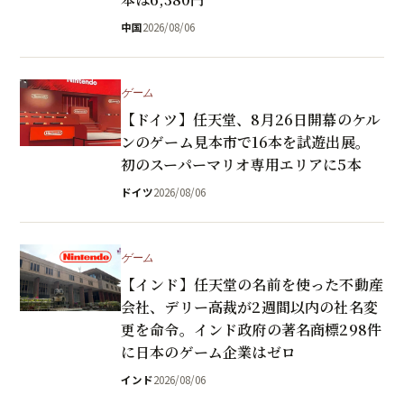
中国
2026/08/06
ゲーム
【ドイツ】任天堂、8月26日開幕のケル
ンのゲーム見本市で16本を試遊出展。
初のスーパーマリオ専用エリアに5本
ドイツ
2026/08/06
ゲーム
【インド】任天堂の名前を使った不動産
会社、デリー高裁が2週間以内の社名変
更を命令。インド政府の著名商標298件
に日本のゲーム企業はゼロ
インド
2026/08/06