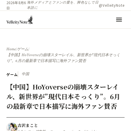
海外メディアとファンの愛を、脚色なしで日
2026年8月6
@VelleityNote
本語に
日
menu
Home
/
ゲーム
/
【中国】HoYoverseの崩壊スターレイル、新世界が”現代日本そっく
り”。6月の最新章で日本描写に海外ファン賛否
中国
ゲーム
【中国】HoYoverseの崩壊スターレイ
ル、新世界が”現代日本そっくり”。6月
の最新章で日本描写に海外ファン賛否
吉沢まこと