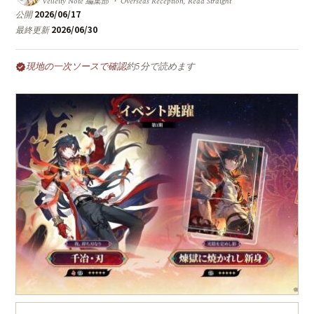
Velleity Note 編集部 ・ Overseas Reception, Read Straight
2026/06/17
公開
2026/06/30
最終更新
現地の一次ソースで確認
約5分で読めます
verified