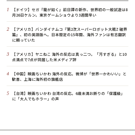
1
【ドイツ】セガ『龍が如く』前日譚の新作、世界初の一般試遊は8
月26日ケルン。東京ゲームショウより3週間早い
2
【アメリカ】バンダイナムコ『第2次スーパーロボット大戦Z 破界
篇』、初の英語版へ。日本限定の15年間、海外ファンは有志翻訳
に頼っていた
3
【アメリカ】ヤニねこ 海外の反応は真っ二つ。「汚すぎる」と10
点満点で7点が同居した米メディア評
4
【中国】映画ちいかわ 海外の反応。微博が「世界一かわいい」と
歓喜、上海に海外初の旗艦店
5
【台湾】映画ちいかわ 台湾の反応。6歳未満お断りの「保護級」
に「大人でもホラー」の声