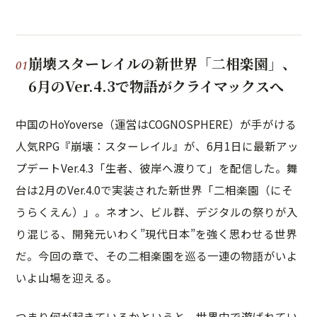
崩壊スターレイルの新世界「二相楽園」、
6月のVer.4.3で物語がクライマックスへ
中国のHoYoverse（運営はCOGNOSPHERE）が手がける
人気RPG『崩壊：スターレイル』が、6月1日に最新アッ
プデートVer.4.3「生者、彼岸へ渡りて」を配信した。舞
台は2月のVer.4.0で実装された新世界「二相楽園（にそ
うらくえん）」。ネオン、ビル群、デジタルの祭りが入
り混じる、開発元いわく”現代日本”を強く思わせる世界
だ。今回の章で、その二相楽園を巡る一連の物語がいよ
いよ山場を迎える。
つまり何が起きているかというと、世界中で遊ばれてい