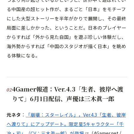
る中国産の超ヒット作が、まるごと「日本」をモチーフ
にした大型ストーリーを半年がかりで展開し、その最終
局面に差しかかった、ということだ。日本のプレイヤー
からすれば「外から見た自国」を遊ぶ珍しい体験だし、
海外勢からすれば「中国のスタジオが描く日本」を眺め
る体験になる。
4Gamer報道：Ver.4.3「生者、彼岸へ渡
りて」6月1日配信、声優は三木眞一郎
元ネタ
：
「崩壊：スターレイル」，Ver.4.3「生者、彼岸
へ渡りて」にアップデート。限定星5キャラクター「千
冶・刃」（CV：三木眞一郎）が登場
（4Gamer.net /