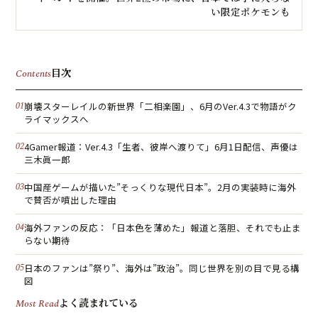
い限定ポケモンも
目次
Contents
崩壊スターレイルの新世界「二相楽園」、6月のVer.4.3で物語がク
ライマックスへ
4Gamer報道：Ver.4.3「生者、彼岸へ渡りて」6月1日配信、声優は
三木眞一郎
中国産ゲームが描いた”そっくりな現代日本”。2月の実装時に海外
で賛否が噴出した理由
海外ファンの反応：「日本色を薄めた」報道と落胆、それでも止ま
らない期待
日本のファンは”祭り”、海外は”政治”。同じ世界を別の目で見る構
図
よく読まれている
Most Read