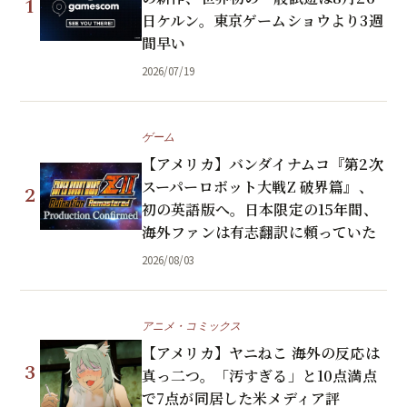
1
日ケルン。東京ゲームショウより3週
間早い
2026/07/19
ゲーム
【アメリカ】バンダイナムコ『第2次
スーパーロボット大戦Z 破界篇』、
2
初の英語版へ。日本限定の15年間、
海外ファンは有志翻訳に頼っていた
2026/08/03
アニメ・コミックス
【アメリカ】ヤニねこ 海外の反応は
3
真っ二つ。「汚すぎる」と10点満点
で7点が同居した米メディア評