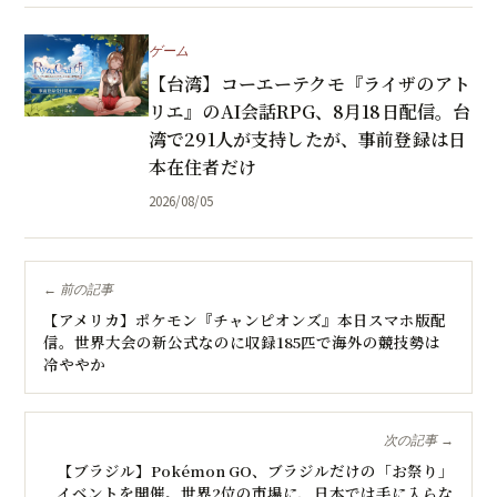
ゲーム
【台湾】コーエーテクモ『ライザのアト
リエ』のAI会話RPG、8月18日配信。台
湾で291人が支持したが、事前登録は日
本在住者だけ
2026/08/05
← 前の記事
【アメリカ】ポケモン『チャンピオンズ』本日スマホ版配
信。世界大会の新公式なのに収録185匹で海外の競技勢は
冷ややか
次の記事 →
【ブラジル】Pokémon GO、ブラジルだけの「お祭り」
イベントを開催。世界2位の市場に、日本では手に入らな