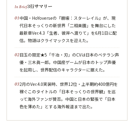
3行サマリー
中国・HoYoverseの『崩壊：スターレイル』が、現
代日本そっくりの新世界「二相楽園」を舞台にした
最新章Ver.4.3「生者、彼岸へ渡りて」を6月1日に配
信。物語はクライマックスを迎えた。
目玉の限定★5「千冶・刃」のCVは日本のベテラン声
優・三木眞一郎。中国産ゲームが日本のトップ声優
を起用し、世界配信のキャラクターに据えた。
2月のVer.4.0実装時、世界12位・上半期約400億円を
稼ぐこのタイトルの「日本そっくりの世界観」を巡
って海外ファンが賛否。中国と日本の緊張で「日本
色を薄めた」とする海外報道まで出た。