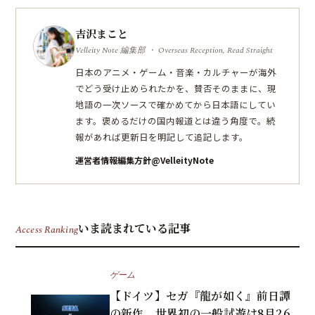
吉沢まこと
Velleity Note 編集部 ・ Overseas Reception, Read Straight
日本のアニメ・ゲーム・音楽・カルチャーが海外
でどう受け止められたかを、賛否そのままに、現
地語の一次ソースで確かめてから日本語にしてい
ます。褒めるだけの国内報道とは違う角度で。続
報があれば更新日を明記して追記します。
運営者情報
編集方針
@VelleityNote
いま読まれている記事
Access Ranking
ゲーム
【ドイツ】セガ『龍が如く』前日譚
の新作、世界初の一般試遊は8月26