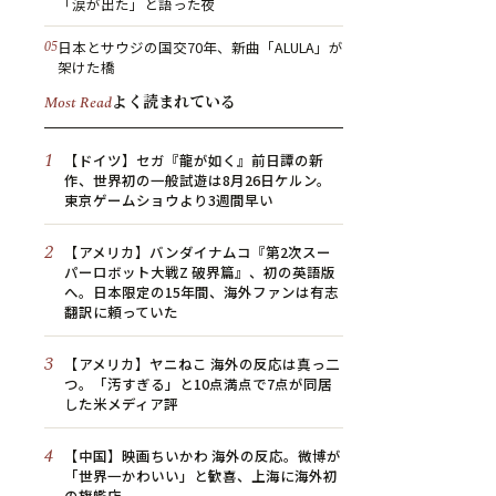
「涙が出た」と語った夜
日本とサウジの国交70年、新曲「ALULA」が
架けた橋
よく読まれている
Most Read
1
【ドイツ】セガ『龍が如く』前日譚の新
作、世界初の一般試遊は8月26日ケルン。
東京ゲームショウより3週間早い
2
【アメリカ】バンダイナムコ『第2次スー
パーロボット大戦Z 破界篇』、初の英語版
へ。日本限定の15年間、海外ファンは有志
翻訳に頼っていた
3
【アメリカ】ヤニねこ 海外の反応は真っ二
つ。「汚すぎる」と10点満点で7点が同居
した米メディア評
4
【中国】映画ちいかわ 海外の反応。微博が
「世界一かわいい」と歓喜、上海に海外初
の旗艦店