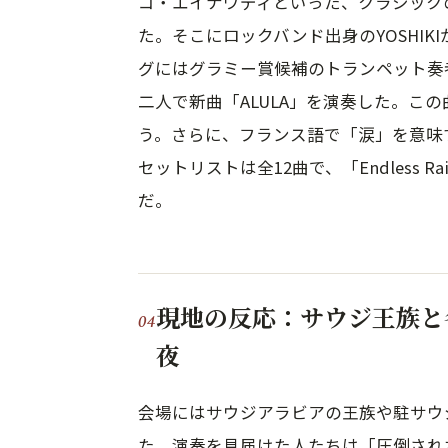
コ・エイナウディといった、クラシック
た。そこにロックバンド出身のYOSHI
グにはグラミー賞候補のトランペット奏者
二人で新曲「ALULA」を演奏した。こ
う。さらに、フランス語で「涙」を意味す
セットリストは全12曲で、「Endless Rai
だ。
現地の反応：サウジ王族と
夜
会場にはサウジアラビアの王族や駐サウ
た。演奏を見届けた人たちは「圧倒され