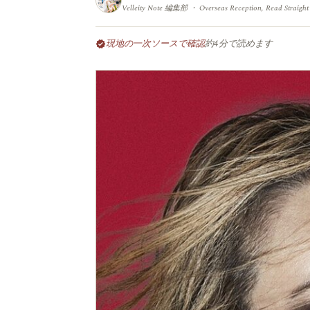
Velleity Note 編集部 ・ Overseas Reception, Read Straight
現地の一次ソースで確認
約4分で読めます
verified