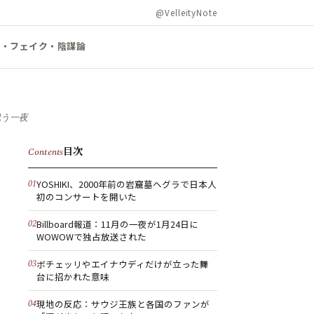
@VelleityNote
ズ・フェイク・陰謀論
祝う一夜
目次
Contents
YOSHIKI、2000年前の岩窟墓ヘグラで日本人
初のコンサートを開いた
Billboard報道：11月の一夜が1月24日に
WOWOWで独占放送された
ボチェッリやエイナウディだけが立った舞
台に招かれた意味
現地の反応：サウジ王族と各国のファンが