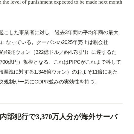
on the level of punishment expected to be made next month
起こした事業者に対し「過去3年間の平均年商の最大
になっている。クーパンの2025年売上は親会社
の連結で約49兆ウォン（322億ドル／約4.7兆円）に達するた
,700億円）規模となる。これはPIPCがこれまで科して
報漏洩に対する1,348億ウォン）のおよそ11倍にあた
タ規制が一気にGDPR並みの実効性を持つ。
、内部犯行で3,370万人分が海外サーバ