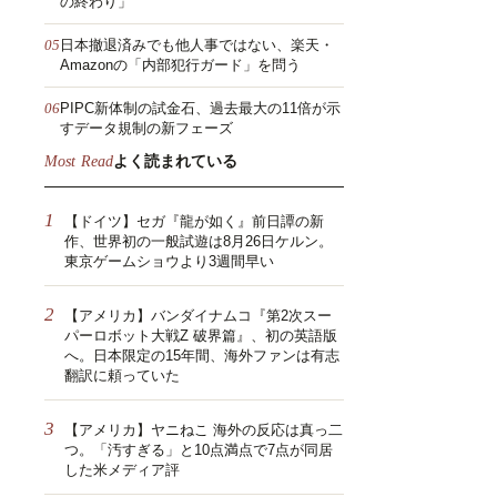
の終わり」
日本撤退済みでも他人事ではない、楽天・
Amazonの「内部犯行ガード」を問う
PIPC新体制の試金石、過去最大の11倍が示
すデータ規制の新フェーズ
Most Read
よく読まれている
1
【ドイツ】セガ『龍が如く』前日譚の新
作、世界初の一般試遊は8月26日ケルン。
東京ゲームショウより3週間早い
2
【アメリカ】バンダイナムコ『第2次スー
パーロボット大戦Z 破界篇』、初の英語版
へ。日本限定の15年間、海外ファンは有志
翻訳に頼っていた
3
【アメリカ】ヤニねこ 海外の反応は真っ二
つ。「汚すぎる」と10点満点で7点が同居
した米メディア評