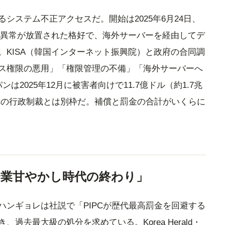
システム不正アクセスだ。開始は2025年6月24日、
月近く異常が放置された格好で、海外サーバーを経由してデ
。KISA（韓国インターネット振興院）と政府の合同調
ス権限の悪用」「権限管理の不備」「海外サーバーへ
2025年12月に被害者向けで11.7億ドル（約1.7兆
PCの行政制裁とは別枠だ。補償と罰金の合計がいくらに
。
企業甘やかし時代の終わり」
ハンギョレは社説で「PIPCが歴代最高罰金を回避する
過去最大級の処分を求めている。Korea Herald・