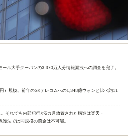
モール大手クーパンの3,370万人分情報漏洩への調査を完了。
億円）規模。前年のSKテレコムへの1,348億ウォンと比べ約11
み。それでも内部犯行が5カ月放置された構造は楽天・
報保護法では同規模の罰金は不可能。