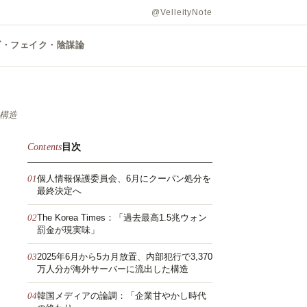
@VelleityNote
ズ・フェイク・陰謀論
の構造
Contents
目次
個人情報保護委員会、6月にクーパン処分を
最終決定へ
The Korea Times：「過去最高1.5兆ウォン
罰金が現実味」
2025年6月から5カ月放置、内部犯行で3,370
万人分が海外サーバーに流出した構造
韓国メディアの論調：「企業甘やかし時代