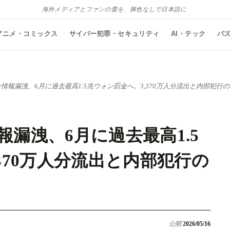
海外メディアとファンの愛を、脚色なしで日本語に
アニメ・コミックス
サイバー犯罪・セキュリティ
AI・テック
バ
情報漏洩、6月に過去最高1.5兆ウォン罰金へ。3,370万人分流出と内部犯行
漏洩、6月に過去最高1.5
370万人分流出と内部犯行の
公開
2026/05/16