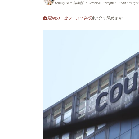
Velleity Note 編集部 ・ Overseas Reception, Read Straight
現地の一次ソースで確認
約4分で読めます
verified