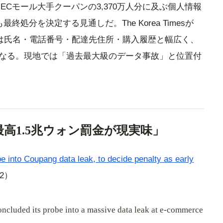
ECモール大手クーパンの3,370万人分に及ぶ個人情報
終処分を決定する見通しだ。The Korea Timesが
情報は氏名・電話番号・配達先住所・購入履歴と幅広く、
になる。現地では「過去最大級のデータ事故」と位置付
「過去最高1.5兆ウォン罰金が現実味」
 into Coupang data leak, to decide penalty as early
12）
oncluded its probe into a massive data leak at e-commerce