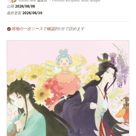
Velleity Note 編集部 ・ Overseas Reception, Read Straight
2026/06/06
公開
2026/06/30
最終更新
現地の一次ソースで確認
約3分で読めます
verified