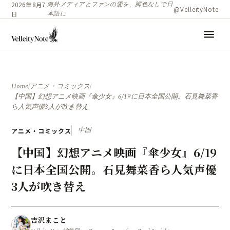
海外メディアとファンの愛を、脚色なしで日
2026年8月7
@VelleityNote
本語に
日
menu
Home
/
アニメ・コミックス
/
【中国】幻想アニメ映画『傘少女』6/19に日本全国公開。石見舞菜香
ら人気声優3人が吹き替え
中国
アニメ・コミックス
【中国】幻想アニメ映画『傘少女』6/19
に日本全国公開。石見舞菜香ら人気声優
3人が吹き替え
吉沢まこと