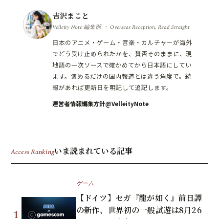
吉沢まこと
Velleity Note 編集部 ・ Overseas Reception, Read Straight
日本のアニメ・ゲーム・音楽・カルチャーが海外
でどう受け止められたかを、賛否そのままに、現
地語の一次ソースで確かめてから日本語にしてい
ます。褒めるだけの国内報道とは違う角度で。続
報があれば更新日を明記して追記します。
運営者情報
編集方針
@VelleityNote
いま読まれている記事
Access Ranking
ゲーム
【ドイツ】セガ『龍が如く』前日譚
の新作、世界初の一般試遊は8月26
1