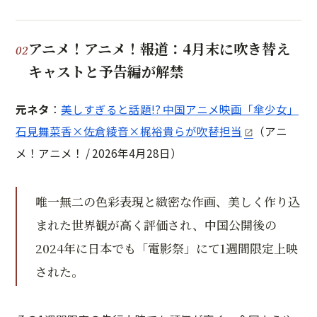
アニメ！アニメ！報道：4月末に吹き替え
キャストと予告編が解禁
元ネタ
：
美しすぎると話題!? 中国アニメ映画「傘少女」
石見舞菜香×佐倉綾音×梶裕貴らが吹替担当
（アニ
メ！アニメ！ / 2026年4月28日）
唯一無二の色彩表現と緻密な作画、美しく作り込
まれた世界観が高く評価され、中国公開後の
2024年に日本でも「電影祭」にて1週間限定上映
された。