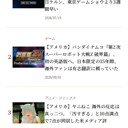
日ケルン。東京ゲームショウより3週
間早い
2026/07/19
ゲーム
【アメリカ】バンダイナムコ『第2次
スーパーロボット大戦Z 破界篇』、
2
初の英語版へ。日本限定の15年間、
海外ファンは有志翻訳に頼っていた
2026/08/03
アニメ・コミックス
【アメリカ】ヤニねこ 海外の反応は
3
真っ二つ。「汚すぎる」と10点満点
で7点が同居した米メディア評