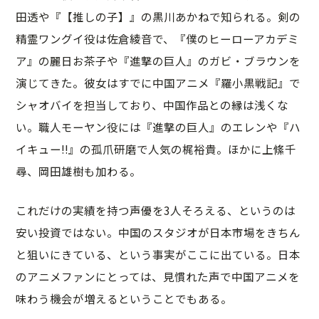
田透や『【推しの子】』の黒川あかねで知られる。剣の
精霊ワングイ役は佐倉綾音で、『僕のヒーローアカデミ
ア』の麗日お茶子や『進撃の巨人』のガビ・ブラウンを
演じてきた。彼女はすでに中国アニメ『羅小黒戦記』で
シャオバイを担当しており、中国作品との縁は浅くな
い。職人モーヤン役には『進撃の巨人』のエレンや『ハ
イキュー!!』の孤爪研磨で人気の梶裕貴。ほかに上絛千
尋、岡田雄樹も加わる。
これだけの実績を持つ声優を3人そろえる、というのは
安い投資ではない。中国のスタジオが日本市場をきちん
と狙いにきている、という事実がここに出ている。日本
のアニメファンにとっては、見慣れた声で中国アニメを
味わう機会が増えるということでもある。