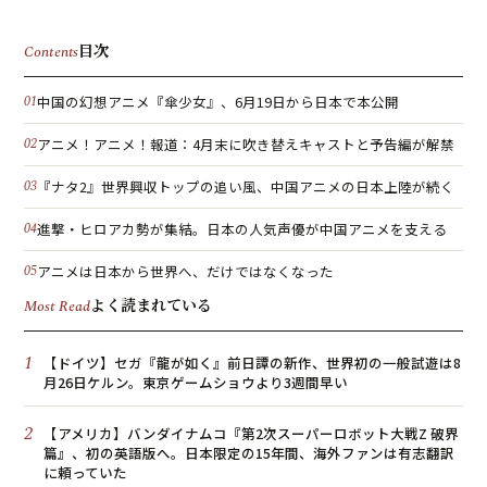
目次
Contents
中国の幻想アニメ『傘少女』、6月19日から日本で本公開
アニメ！アニメ！報道：4月末に吹き替えキャストと予告編が解禁
『ナタ2』世界興収トップの追い風、中国アニメの日本上陸が続く
進撃・ヒロアカ勢が集結。日本の人気声優が中国アニメを支える
アニメは日本から世界へ、だけではなくなった
よく読まれている
Most Read
1
【ドイツ】セガ『龍が如く』前日譚の新作、世界初の一般試遊は8
月26日ケルン。東京ゲームショウより3週間早い
2
【アメリカ】バンダイナムコ『第2次スーパーロボット大戦Z 破界
篇』、初の英語版へ。日本限定の15年間、海外ファンは有志翻訳
に頼っていた