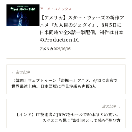
アニメ・コミックス
【アメリカ】スター・ウォーズの新作ア
ニメ『九人目のジェダイ』、8月5日に
日米同時で全8話一挙配信。制作は日本
のProduction I.G
アメリカ
2026/08/05
← 前の記事
【韓国】ウェブトゥーン『盗掘王』アニメ、6/13に東京で
世界最速上映。日本語版に早見沙織ら声優5人
次の記事 →
【インド】IT技術者がJRPGをセールで50本まとめ買い。
スクエニも驚く”設計図として読む”遊び方