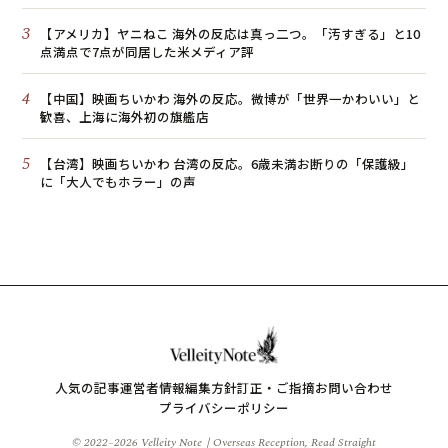
3
【アメリカ】ヤニねこ 海外の反応は真っ二つ。「汚すぎる」と10
点満点で7点が同居した米メディア評
4
【中国】映画ちいかわ 海外の反応。微博が「世界一かわいい」と
歓喜、上海に海外初の旗艦店
5
【台湾】映画ちいかわ 台湾の反応。6歳未満お断りの「保護級」
に「大人でもホラー」の声
人気の記事
運営者情報
編集方針
訂正・ご指摘
お問い合わせ
プライバシーポリシー
© 2022–2026 Velleity Note｜Overseas Reception, Read Straight