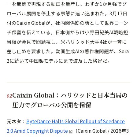
ーを無断で再現する動画を量産し、わずか1か月強でグ
ローバル展開を停止する事態に追い込まれた。3月17日
付のCaixin Globalが、社内関係筋の話として世界ローン
チ保留を伝えている。日本側からは小野田紀美AI戦略担
当相が会見で問題視し、米ハリウッド大手4社が一斉に
差し止めを要求した。動画生成AIの著作権問題が、Sora
2に続いて中国製モデルにまで波及した格好だ。
Caixin Global：ハリウッドと日本当局の
圧力でグローバル公開を保留
元ネタ
：
ByteDance Halts Global Rollout of Seedance
2.0 Amid Copyright Dispute
（Caixin Global / 2026年3