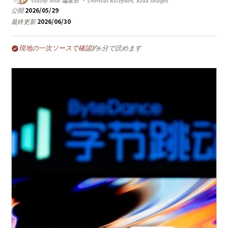
Velleity Note 編集部 ・ Overseas Reception, Read Straight
2026/05/29
公開
2026/06/30
最終更新
現地の一次ソースで確認
約6分で読めます
verified