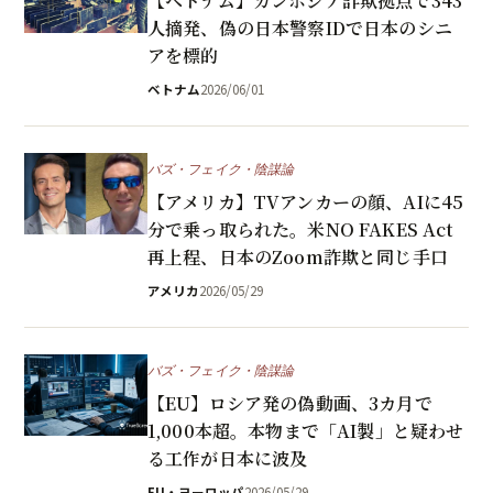
【ベトナム】カンボジア詐欺拠点で343
人摘発、偽の日本警察IDで日本のシニ
アを標的
ベトナム
2026/06/01
バズ・フェイク・陰謀論
【アメリカ】TVアンカーの顔、AIに45
分で乗っ取られた。米NO FAKES Act
再上程、日本のZoom詐欺と同じ手口
アメリカ
2026/05/29
バズ・フェイク・陰謀論
【EU】ロシア発の偽動画、3カ月で
1,000本超。本物まで「AI製」と疑わせ
る工作が日本に波及
EU・ヨーロッパ
2026/05/29