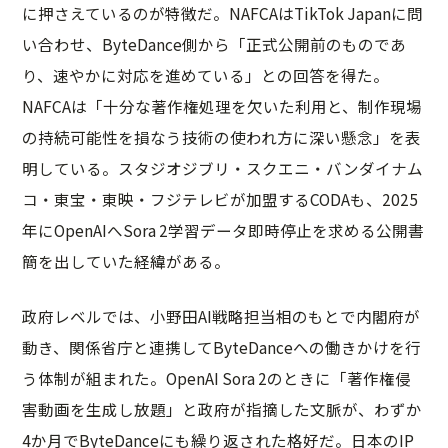
に押さえているのが特徴だ。NAFCAはTikTok Japanに問
い合わせ、ByteDance側から「正式公開前のものであ
り、速やかに対応を進めている」との回答を得た。
NAFCAは「十分な著作権処理を欠いた利用と、制作現場
の持続可能性を損なう技術の使われ方に深い懸念」を表
明している。スタジオジブリ・スクエニ・バンダイナム
コ・東宝・東映・フジテレビが加盟するCODAも、2025
年にOpenAIへSora 2学習データ即時停止を求める公開書
簡を出していた経緯がある。
政府レベルでは、小野田AI戦略担当相のもとで内閣府が
動き、関係省庁と連携してByteDanceへの働きかけを行
う体制が組まれた。OpenAI Sora 2のときに「著作権侵
害動画を生成し放題」と政府が指摘した文脈が、わずか
4か月でByteDanceにも繰り返された格好だ。日本のIP