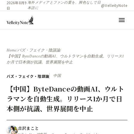
海外メディアとファンの愛を、脚色なしで日
2026年8月9
@VelleityNote
本語に
日
menu
Home
/
バズ・フェイク・陰謀論
/
【中国】ByteDanceの動画AI、ウルトラマンを自動生成。リリース1
か月で日本側が抗議、世界展開を中止
中国
バズ・フェイク・陰謀論
【中国】ByteDanceの動画AI、ウルト
ラマンを自動生成。リリース1か月で日
本側が抗議、世界展開を中止
吉沢まこと