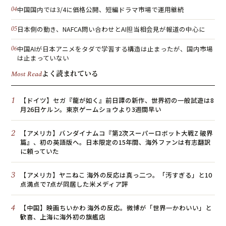
中国国内では3/4に価格公開、短編ドラマ市場で運用継続
日本側の動き、NAFCA問い合わせとAI担当相会見が報道の中心に
中国AIが日本アニメをタダで学習する構造は止まったが、国内市場
は止まっていない
よく読まれている
Most Read
1
【ドイツ】セガ『龍が如く』前日譚の新作、世界初の一般試遊は8
月26日ケルン。東京ゲームショウより3週間早い
2
【アメリカ】バンダイナムコ『第2次スーパーロボット大戦Z 破界
篇』、初の英語版へ。日本限定の15年間、海外ファンは有志翻訳
に頼っていた
3
【アメリカ】ヤニねこ 海外の反応は真っ二つ。「汚すぎる」と10
点満点で7点が同居した米メディア評
4
【中国】映画ちいかわ 海外の反応。微博が「世界一かわいい」と
歓喜、上海に海外初の旗艦店