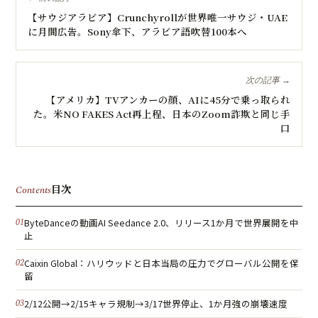
【サウジアラビア】Crunchyrollが世界唯一サウジ・UAE
に月間広告。Sony傘下、アラビア語吹替100本へ
次の記事 →
【アメリカ】TVアンカーの顔、AIに45分で乗っ取られ
た。米NO FAKES Act再上程、日本のZoom詐欺と同じ手
口
目次
Contents
ByteDanceの動画AI Seedance 2.0、リリース1か月で世界展開を中
止
Caixin Global：ハリウッドと日本当局の圧力でグローバル公開を保
留
2/12公開→2/15キャラ規制→3/17世界停止、1か月強の崩壊速度