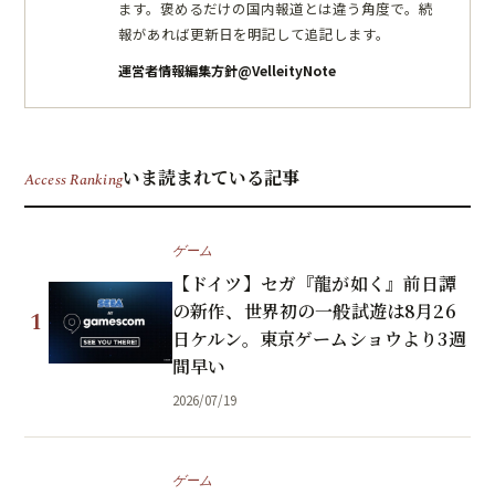
ます。褒めるだけの国内報道とは違う角度で。続
報があれば更新日を明記して追記します。
運営者情報
編集方針
@VelleityNote
いま読まれている記事
Access Ranking
ゲーム
【ドイツ】セガ『龍が如く』前日譚
の新作、世界初の一般試遊は8月26
1
日ケルン。東京ゲームショウより3週
間早い
2026/07/19
ゲーム