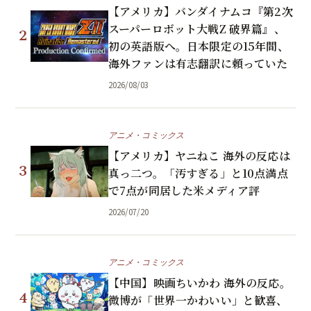
【アメリカ】バンダイナムコ『第2次
スーパーロボット大戦Z 破界篇』、
2
初の英語版へ。日本限定の15年間、
海外ファンは有志翻訳に頼っていた
2026/08/03
アニメ・コミックス
【アメリカ】ヤニねこ 海外の反応は
3
真っ二つ。「汚すぎる」と10点満点
で7点が同居した米メディア評
2026/07/20
アニメ・コミックス
【中国】映画ちいかわ 海外の反応。
4
微博が「世界一かわいい」と歓喜、