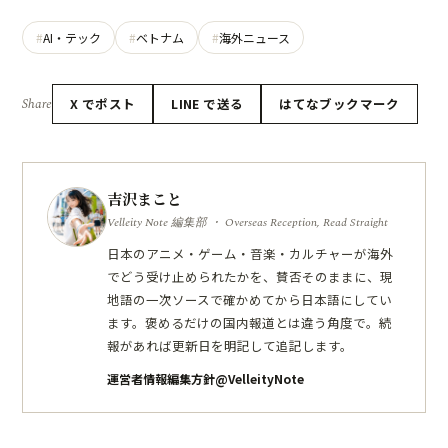
AI・テック
ベトナム
海外ニュース
Share
X でポスト
LINE で送る
はてなブックマーク
吉沢まこと
Velleity Note 編集部 ・ Overseas Reception, Read Straight
日本のアニメ・ゲーム・音楽・カルチャーが海外
でどう受け止められたかを、賛否そのままに、現
地語の一次ソースで確かめてから日本語にしてい
ます。褒めるだけの国内報道とは違う角度で。続
報があれば更新日を明記して追記します。
運営者情報
編集方針
@VelleityNote