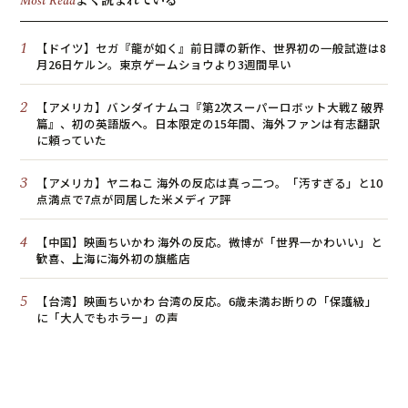
Most Read
1
【ドイツ】セガ『龍が如く』前日譚の新作、世界初の一般試遊は8
月26日ケルン。東京ゲームショウより3週間早い
2
【アメリカ】バンダイナムコ『第2次スーパーロボット大戦Z 破界
篇』、初の英語版へ。日本限定の15年間、海外ファンは有志翻訳
に頼っていた
3
【アメリカ】ヤニねこ 海外の反応は真っ二つ。「汚すぎる」と10
点満点で7点が同居した米メディア評
4
【中国】映画ちいかわ 海外の反応。微博が「世界一かわいい」と
歓喜、上海に海外初の旗艦店
5
【台湾】映画ちいかわ 台湾の反応。6歳未満お断りの「保護級」
に「大人でもホラー」の声