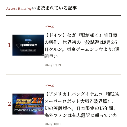
いま読まれている記事
Access Ranking
ゲーム
【ドイツ】セガ『龍が如く』前日譚
の新作、世界初の一般試遊は8月26
1
日ケルン。東京ゲームショウより3週
間早い
2026/07/19
ゲーム
【アメリカ】バンダイナムコ『第2次
スーパーロボット大戦Z 破界篇』、
2
初の英語版へ。日本限定の15年間、
海外ファンは有志翻訳に頼っていた
2026/08/03