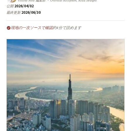
Velleity Note 編集部 ・ Overseas Reception, Read Straight
2026/04/02
公開
2026/06/30
最終更新
現地の一次ソースで確認
約4分で読めます
verified