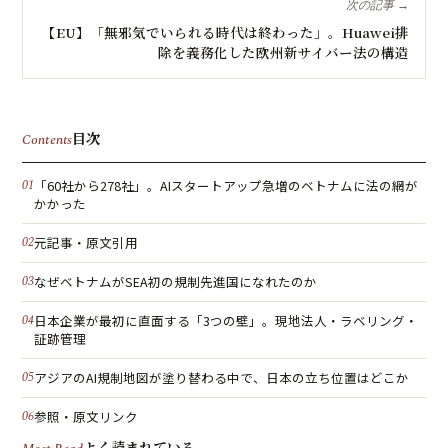
次の記事 →
【EU】「無邪気でいられる時代は終わった」。Huawei排
除を義務化した欧州新サイバー法の構造
目次
Contents
「60社から278社」。AIスタートアップ急増のベトナムに法の網が
かかった
元記事・原文引用
なぜベトナムがSEA初の規制先進国になれたのか
日本企業が最初に直面する「3つの壁」。現地法人・ラベリング・
証跡管理
アジアのAI規制地図が塗り替わる中で、日本の立ち位置はどこか
参照・原文リンク
よく読まれている