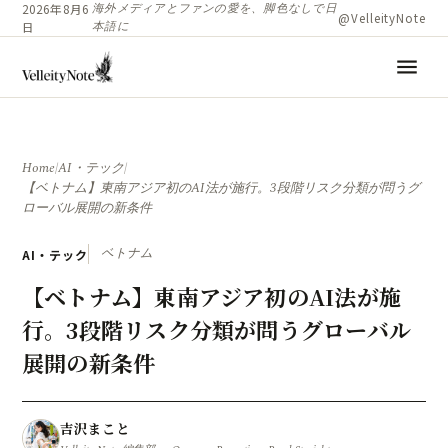
海外メディアとファンの愛を、脚色なしで日
2026年8月6
@VelleityNote
本語に
日
menu
Home
/
AI・テック
/
【ベトナム】東南アジア初のAI法が施行。3段階リスク分類が問うグ
ローバル展開の新条件
ベトナム
AI・テック
【ベトナム】東南アジア初のAI法が施
行。3段階リスク分類が問うグローバル
展開の新条件
吉沢まこと