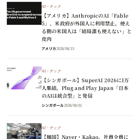
AI・テック
【アメリカ】AnthropicのAI「Fable
5」、米政府が外国人に利用禁止。使え
る側の米国人は「結局誰も使えない」と
皮肉
アメリカ
2026/06/15
AI・テック
【シンガポール】SuperAI 2026に1万
人集結。Plug and Play Japan「日本
のAIは統合型」と発信
シンガポール
2026/06/01
AI・テック
【韓国】Naver・Kakao、社員全員に