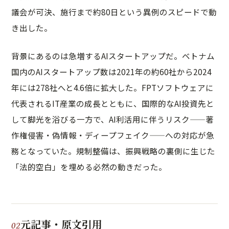
議会が可決、施行まで約80日という異例のスピードで動
き出した。
背景にあるのは急増するAIスタートアップだ。ベトナム
国内のAIスタートアップ数は2021年の約60社から2024
年には278社へと4.6倍に拡大した。FPTソフトウェアに
代表されるIT産業の成長とともに、国際的なAI投資先と
して脚光を浴びる一方で、AI利活用に伴うリスク——著
作権侵害・偽情報・ディープフェイク——への対応が急
務となっていた。規制整備は、振興戦略の裏側に生じた
「法的空白」を埋める必然の動きだった。
元記事・原文引用