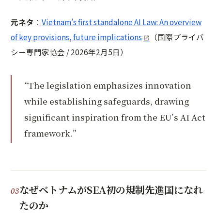
元ネタ
：
Vietnam’s first standalone AI Law: An overview
of key provisions, future implications
（国際プライバ
シー専門家協会 / 2026年2月5日）
“The legislation emphasizes innovation
while establishing safeguards, drawing
significant inspiration from the EU’s AI Act
framework.”
なぜベトナムがSEA初の規制先進国になれ
たのか