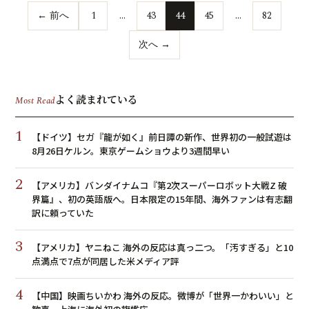
← 前へ
1
…
43
44
45
…
82
次へ →
よく読まれている
Most Read
1
【ドイツ】セガ『龍が如く』前日譚の新作、世界初の一般試遊は
8月26日ケルン。東京ゲームショウより3週間早い
2
【アメリカ】バンダイナムコ『第2次スーパーロボット大戦Z 破
界篇』、初の英語版へ。日本限定の15年間、海外ファンは有志翻
訳に頼っていた
3
【アメリカ】ヤニねこ 海外の反応は真っ二つ。「汚すぎる」と10
点満点で7点が同居した米メディア評
4
【中国】映画ちいかわ 海外の反応。微博が「世界一かわいい」と