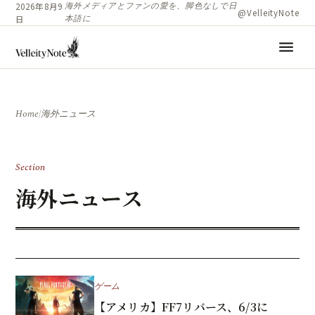
海外メディアとファンの愛を、脚色なしで日
2026年8月9
@VelleityNote
本語に
日
menu
Home
/
海外ニュース
Section
海外ニュース
ゲーム
【アメリカ】FF7リバース、6/3に