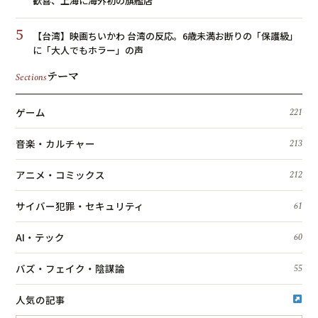
歓喜、上海に海外初の旗艦店
5
【台湾】映画ちいかわ 台湾の反応。6歳未満お断りの「保護級」
に「大人でもホラー」の声
テーマ
Sections
ゲーム
221
音楽・カルチャー
213
アニメ・コミックス
212
サイバー犯罪・セキュリティ
61
AI・テック
60
バズ・フェイク・陰謀論
55
人気の記事