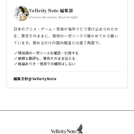
Velleity Note 編集部
Overseas Reception, Read Straight
日本のアニメ・ゲーム・音楽が海外でどう受け止められたか
を、賛否そのままに、現地の一次ソースで確かめてから書い
ています。褒めるだけの国内報道とは違う角度で。
現地語の一次ソースを確認・引用する
check
絶賛も酷評も、賛否そのまま伝える
check
結論ありき・憶測での補完はしない
check
編集方針
@VelleityNote