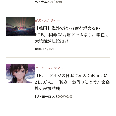
ベトナム
2026/06/01
音楽・カルチャー
【韓国】海外では7万席を埋めるK-
POP、本国に5万席ドームなし。李在明
大統領が建設指示
韓国
2026/06/01
アニメ・コミックス
【EU】ドイツの日本フェスDoKomiに
21.5万人。『彼女、お借りします』宮島
礼吏が初訪独
EU・ヨーロッパ
2026/06/01