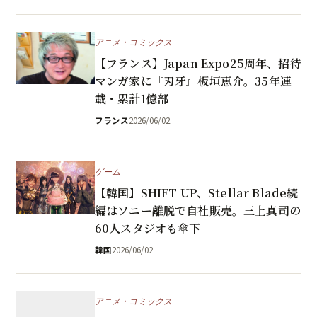
アニメ・コミックス
【フランス】Japan Expo25周年、招待
マンガ家に『刃牙』板垣恵介。35年連
載・累計1億部
フランス
2026/06/02
ゲーム
【韓国】SHIFT UP、Stellar Blade続
編はソニー離脱で自社販売。三上真司の
60人スタジオも傘下
韓国
2026/06/02
アニメ・コミックス