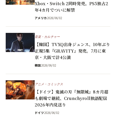
Xbox・Switch 2同時発売。PS5独占2
年4カ月でついに解禁
アメリカ
2026/06/02
音楽・カルチャー
【韓国】TVXQ出身ジュンス、10年ぶり
正規5集『GRAVITY』発売。7月に東
京・大阪で計4公演
韓国
2026/06/02
アニメ・コミックス
【ドイツ】鬼滅の刃『無限城』8カ月超
も劇場で継続、Crunchyroll独語配信
2026年内見送り
ドイツ
2026/06/02