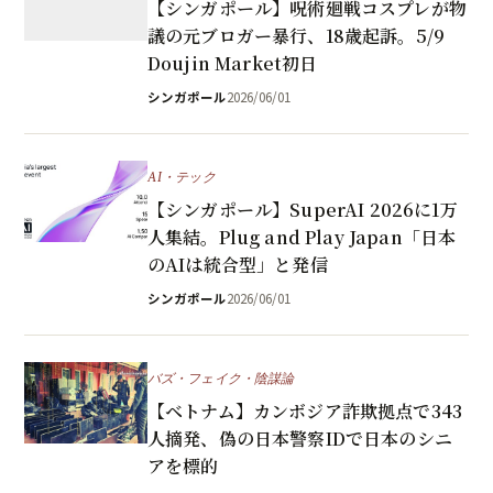
【シンガポール】呪術廻戦コスプレが物
議の元ブロガー暴行、18歳起訴。5/9
Doujin Market初日
シンガポール
2026/06/01
AI・テック
【シンガポール】SuperAI 2026に1万
人集結。Plug and Play Japan「日本
のAIは統合型」と発信
シンガポール
2026/06/01
バズ・フェイク・陰謀論
【ベトナム】カンボジア詐欺拠点で343
人摘発、偽の日本警察IDで日本のシニ
アを標的