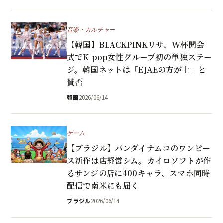
音楽・カルチャー
【韓国】BLACKPINKリサ、W杯開会
式でK-pop女性グループ初の単独ステー
ジ。韓国ネットは「EJAEの方が上」と
賛否
韓国
2026/06/14
ゲーム
【ブラジル】バンダイナムコのワンピー
ス新作は店経営シム。カイロソフトが作
るサンジの店に400キャラ、スマホ同時
配信で南米にも届く
ブラジル
2026/06/14