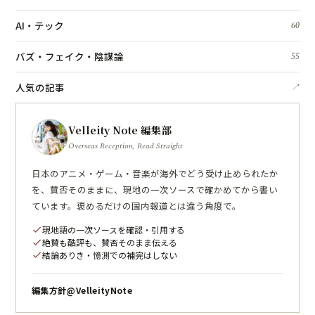
AI・テック
60
バズ・フェイク・陰謀論
55
人気の記事
↗
Velleity Note 編集部
Overseas Reception, Read Straight
日本のアニメ・ゲーム・音楽が海外でどう受け止められたか
を、賛否そのままに、現地の一次ソースで確かめてから書い
ています。褒めるだけの国内報道とは違う角度で。
現地語の一次ソースを確認・引用する
check
絶賛も酷評も、賛否そのまま伝える
check
結論ありき・憶測での補完はしない
check
編集方針
@VelleityNote