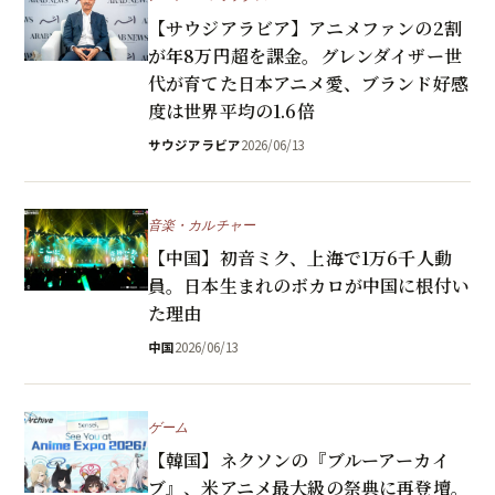
【サウジアラビア】アニメファンの2割
が年8万円超を課金。グレンダイザー世
代が育てた日本アニメ愛、ブランド好感
度は世界平均の1.6倍
サウジアラビア
2026/06/13
音楽・カルチャー
【中国】初音ミク、上海で1万6千人動
員。日本生まれのボカロが中国に根付い
た理由
中国
2026/06/13
ゲーム
【韓国】ネクソンの『ブルーアーカイ
ブ』、米アニメ最大級の祭典に再登壇。