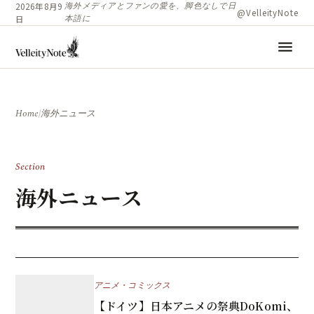
海外メディアとファンの愛を、脚色なしで日
2026年8月9
@VelleityNote
本語に
日
menu
Home
/
海外ニュース
Section
海外ニュース
アニメ・コミックス
【ドイツ】日本アニメの祭典DoKomi、