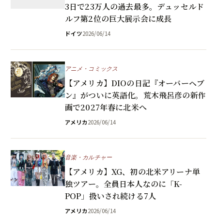
3日で23万人の過去最多。デュッセルド
ルフ第2位の巨大展示会に成長
ドイツ
2026/06/14
アニメ・コミックス
【アメリカ】DIOの日記『オーバーヘブ
ン』がついに英語化。荒木飛呂彦の新作
画で2027年春に北米へ
アメリカ
2026/06/14
音楽・カルチャー
【アメリカ】XG、初の北米アリーナ単
独ツアー。全員日本人なのに「K-
POP」扱いされ続ける7人
アメリカ
2026/06/14