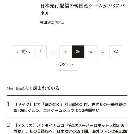
日本先行配信の韓国産ゲームが7/3にパ
ネル
韓国
2026/06/13
← 前へ
1
…
35
36
37
…
82
次へ →
よく読まれている
Most Read
1
【ドイツ】セガ『龍が如く』前日譚の新作、世界初の一般試遊は
8月26日ケルン。東京ゲームショウより3週間早い
2
【アメリカ】バンダイナムコ『第2次スーパーロボット大戦Z 破
界篇』、初の英語版へ。日本限定の15年間、海外ファンは有志翻