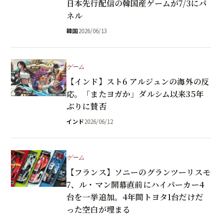
日本先行配信の韓国産ゲームが7/3にパ
ネル
韓国
2026/06/13
ゲーム
【インド】スト6 アルジュンの海外の反
応。「またヨガか」ダルシム以来35年
ぶりに賛否
インド
2026/06/12
ゲーム
【フランス】ソニーのグランツーリスモ
7、ル・マン開幕直前にハイパーカー4
台を一挙追加。4年間トヨタ1台だけだ
った空白が埋まる