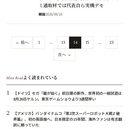
ミ通取材では代表自ら実機デモ
韓国
2026/06/10
← 前へ
1
…
13
14
15
…
23
次へ →
よく読まれている
Most Read
1
【ドイツ】セガ『龍が如く』前日譚の新作、世界初の一般試遊は
8月26日ケルン。東京ゲームショウより3週間早い
2
【アメリカ】バンダイナムコ『第2次スーパーロボット大戦Z 破
界篇』、初の英語版へ。日本限定の15年間、海外ファンは有志翻
訳に頼っていた