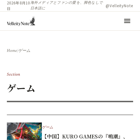
海外メディアとファンの愛を、脚色なしで
2026年8月10
@VelleityNote
日本語に
日
menu
Home
/
ゲーム
Section
ゲーム
ゲーム
【中国】KURO GAMESの『鳴潮』、