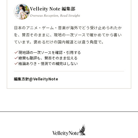
Velleity Note 編集部
Overseas Reception, Read Straight
日本のアニメ・ゲーム・音楽が海外でどう受け止められたか
を、賛否そのままに、現地の一次ソースで確かめてから書い
ています。褒めるだけの国内報道とは違う角度で。
現地語の一次ソースを確認・引用する
check
絶賛も酷評も、賛否そのまま伝える
check
結論ありき・憶測での補完はしない
check
編集方針
@VelleityNote