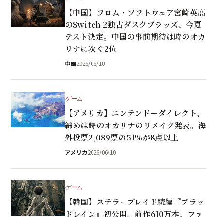
【中国】フロム・ソフトウェア宮崎英高
のSwitch 2独占ダスクブラッズ、今夏
テスト決定。中国の事前期待は時のオカ
リナに次ぐ2位
中国
2026/06/10
ゲーム
【アメリカ】ニンテンドーダイレクト、
締めは時のオカリナのリメイク発表。海
外投票2,089票の51%が8点以上
アメリカ
2026/06/10
ゲーム
【韓国】ステラーブレイド続編『ブラッ
ドレイン』初公開。前作610万本、ファ