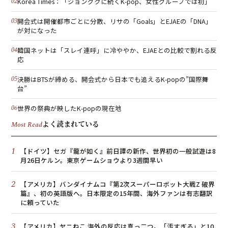
Korea Times：「ジョングクに続くK-pop、女性グループでは初」
開会式は開催都市ごとに分散、リサの「Goals」とEJAEの「DNA」
が対になった
韓国ネットは「スレイ連呼」に冷ややか、EJAEとの比較で割れる反
応
決勝はBTSが締める、開会式から日本でも追えるK-popの”国際舞
台”
世界の祭典が映したK-popの現在地
よく読まれている
Most Read
1
【ドイツ】セガ『龍が如く』前日譚の新作、世界初の一般試遊は8
月26日ケルン。東京ゲームショウより3週間早い
2
【アメリカ】バンダイナムコ『第2次スーパーロボット大戦Z 破界
篇』、初の英語版へ。日本限定の15年間、海外ファンは有志翻訳
に頼っていた
3
【アメリカ】ヤニねこ 海外の反応は真っ二つ。「汚すぎる」と10