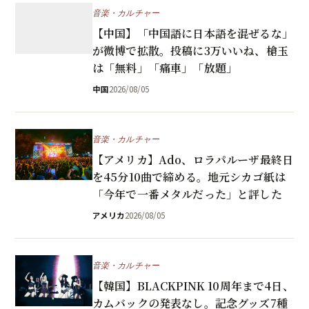
音楽・カルチャー
【中国】「中国語に日本語を混ぜるな」
が微博で拡散。投稿に3万いいね、槍玉
は「無料」「痛車」「放題」
中国
2026/08/05
音楽・カルチャー
【アメリカ】Ado、ロラパルーザ最終日
を45分10曲で締める。地元シカゴ紙は
「今年で一番メタルだった」と評した
アメリカ
2026/08/05
音楽・カルチャー
【韓国】BLACKPINK 10周年まで4日、
カムバックの発表なし。記念グッズ7種