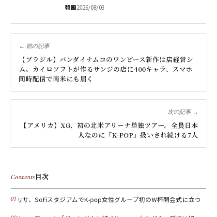
韓国
2026/08/03
← 前の記事
【ブラジル】バンダイナムコのワンピース新作は店経営シ
ム。カイロソフトが作るサンジの店に400キャラ、スマホ
同時配信で南米にも届く
次の記事 →
【アメリカ】XG、初の北米アリーナ単独ツアー。全員日本
人なのに「K-POP」扱いされ続ける7人
目次
Contents
リサ、SoFiスタジアムでK-pop女性グループ初のW杯開会式に立つ