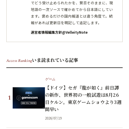
でどう受け止められたかを、賛否そのままに、現
地語の一次ソースで確かめてから日本語にしてい
ます。褒めるだけの国内報道とは違う角度で。続
報があれば更新日を明記して追記します。
運営者情報
編集方針
@VelleityNote
いま読まれている記事
Access Ranking
ゲーム
【ドイツ】セガ『龍が如く』前日譚
の新作、世界初の一般試遊は8月26
1
日ケルン。東京ゲームショウより3週
間早い
2026/07/19