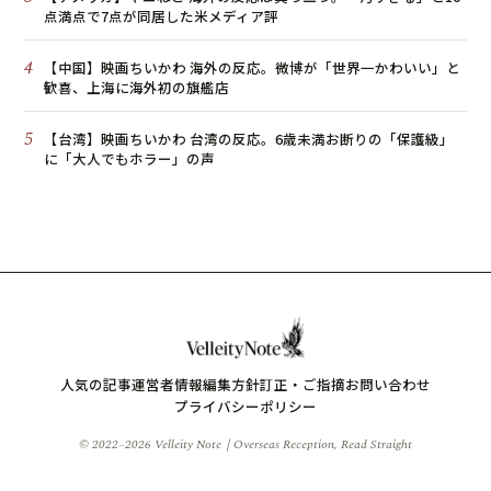
点満点で7点が同居した米メディア評
4
【中国】映画ちいかわ 海外の反応。微博が「世界一かわいい」と
歓喜、上海に海外初の旗艦店
5
【台湾】映画ちいかわ 台湾の反応。6歳未満お断りの「保護級」
に「大人でもホラー」の声
人気の記事
運営者情報
編集方針
訂正・ご指摘
お問い合わせ
プライバシーポリシー
© 2022–2026 Velleity Note｜Overseas Reception, Read Straight