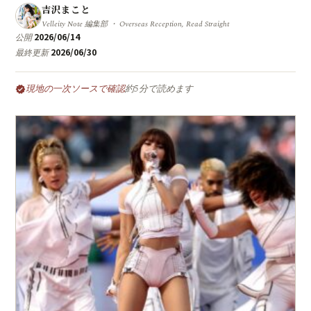
吉沢まこと
Velleity Note 編集部 ・ Overseas Reception, Read Straight
2026/06/14
公開
2026/06/30
最終更新
現地の一次ソースで確認
約5分で読めます
verified