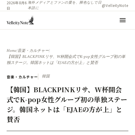
海外メディアとファンの愛を、脚色なしで日
2026年8月6
@VelleityNote
本語に
日
menu
Home
/
音楽・カルチャー
/
【韓国】BLACKPINKリサ、W杯開会式でK-pop女性グループ初の単
独ステージ。韓国ネットは「EJAEの方が上」と賛否
韓国
音楽・カルチャー
【韓国】BLACKPINKリサ、W杯開会
式でK-pop女性グループ初の単独ステー
ジ。韓国ネットは「EJAEの方が上」と
賛否