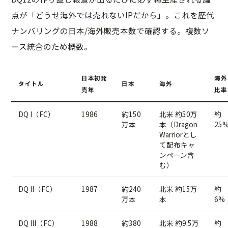
点が「どうせ海外では売れないIPだから」。これを歴代
ナンバリングの日本/海外販売本数で確認する。複数ソ
ース統合のため概数。
日本初発
海外
タイトル
日本
海外
売年
比率
DQ I（FC）
1986
約150
北米 約50万
約
万本
本（Dragon
25
Warriorとし
て配布キャ
ンペーン含
む）
DQ II（FC）
1987
約240
北米 約15万
約
万本
本
6%
DQ III（FC）
1988
約380
北米 約9.5万
約