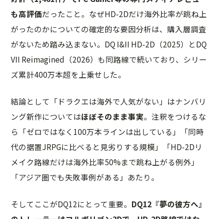
も高評価
だったこと。なぜHD-2Dだけ海外比率が跳ね上
がったのかについての確定的な要因分析は、購入層調査
がないため踏み込まない。DQ I&II HD-2D（2025）とDQ
VII Reimagined（2026）も同路線で続いており、シリー
ズ累計400万本超を上乗せした。
結論として「ドラクエは海外で人気がない」はナンバリ
ング新作については
ほぼそのまま事実
。注釈をつけるな
ら「ゼロではなく100万本ラインは出している」「同時
代の据置JRPGに比べると見劣りする規模」「HD-2Dリ
メイク路線だけは海外比率50%まで跳ね上がる例外」
「アジア圏でも失敗事例がある」あたり。
そしてここがDQ12にとって重要。
DQ12『夢の彼方へ』