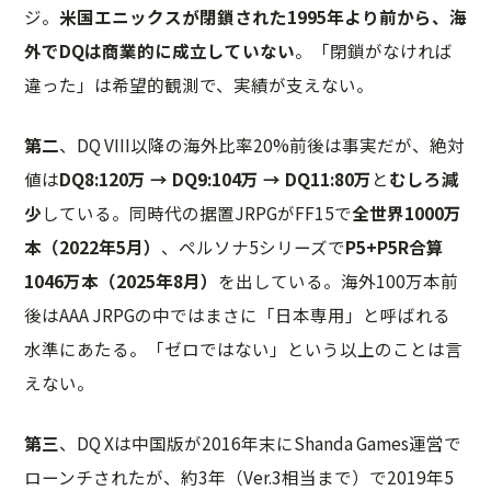
ジ。
米国エニックスが閉鎖された1995年より前から、海
外でDQは商業的に成立していない
。「閉鎖がなければ
違った」は希望的観測で、実績が支えない。
第二
、DQ VIII以降の海外比率20%前後は事実だが、絶対
値は
DQ8:120万 → DQ9:104万 → DQ11:80万
と
むしろ減
少
している。同時代の据置JRPGがFF15で
全世界1000万
本（2022年5月）
、ペルソナ5シリーズで
P5+P5R合算
1046万本（2025年8月）
を出している。海外100万本前
後はAAA JRPGの中ではまさに「日本専用」と呼ばれる
水準にあたる。「ゼロではない」という以上のことは言
えない。
第三
、DQ Xは中国版が2016年末にShanda Games運営で
ローンチされたが、約3年（Ver.3相当まで）で2019年5