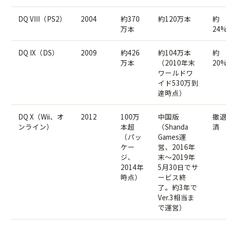
DQ VIII（PS2）
2004
約370
約120万本
約
万本
24
DQ IX（DS）
2009
約426
約104万本
約
万本
（2010年末
20
ワールドワ
イド530万到
達時点）
DQ X（Wii、オ
2012
100万
中国版
撤
ンライン）
本超
（Shanda
済
（パッ
Games運
ケー
営、2016年
ジ、
末〜2019年
2014年
5月30日でサ
時点）
ービス終
了。約3年で
Ver.3相当ま
で運営）