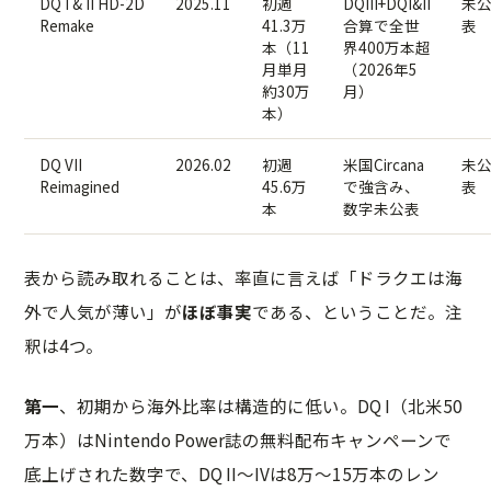
DQ I & II HD-2D
2025.11
初週
DQIII+DQI&II
未
Remake
41.3万
合算で全世
表
本（11
界400万本超
月単月
（2026年5
約30万
月）
本）
DQ VII
2026.02
初週
米国Circana
未
Reimagined
45.6万
で強含み、
表
本
数字未公表
表から読み取れることは、率直に言えば「ドラクエは海
外で人気が薄い」が
ほぼ事実
である、ということだ。注
釈は4つ。
第一
、初期から海外比率は構造的に低い。DQ I（北米50
万本）はNintendo Power誌の無料配布キャンペーンで
底上げされた数字で、DQ II〜IVは8万〜15万本のレン