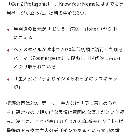
「Gen Z Protagonist」、Know Your Memeにはすでに専
用ページが立った。批判の中心は3つ。
半開きの目元が「眠そう／病弱／stoner（ヤク中）
に見える」
ヘアスタイルが欧米で2020年代初頭に流行ったゆる
パーマ（Zoomer perm）に酷似し「世代的に古い」
と受け取られている
「主人公というよりイジメられっ子のサブキャラ
顔」
擁護の声は2つ。第一に、主人公は「夢に苦しめられ
る」設定なので眠たげな表情は意図的な演出だという読
み。第二に、これが鳥山明氏（2024年逝去）が手掛けた
最後のドラクエ主人公デザイン
であるという文脈の重