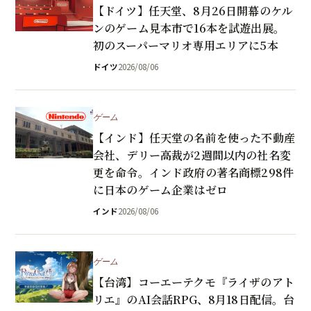
【ドイツ】任天堂、8月26日開幕のケル
ンのゲーム見本市で16本を試遊出展。
初のスーパーマリオ専用エリアに5本
ドイツ
2026/08/06
ゲーム
【インド】任天堂の名前を使った不動産
会社、デリー高裁が2週間以内の社名変
更を命令。インド政府の著名商標298件
に日本のゲーム企業はゼロ
インド
2026/08/06
ゲーム
【台湾】コーエーテクモ『ライザのアト
リエ』のAI会話RPG、8月18日配信。台