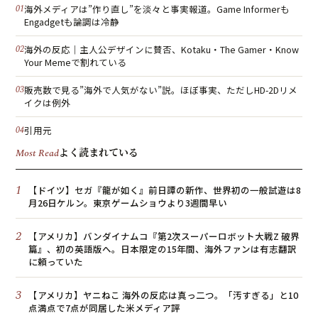
海外メディアは”作り直し”を淡々と事実報道。Game Informerも
Engadgetも論調は冷静
海外の反応｜主人公デザインに賛否、Kotaku・The Gamer・Know
Your Memeで割れている
販売数で見る”海外で人気がない”説。ほぼ事実、ただしHD-2Dリメ
イクは例外
引用元
よく読まれている
Most Read
1
【ドイツ】セガ『龍が如く』前日譚の新作、世界初の一般試遊は8
月26日ケルン。東京ゲームショウより3週間早い
2
【アメリカ】バンダイナムコ『第2次スーパーロボット大戦Z 破界
篇』、初の英語版へ。日本限定の15年間、海外ファンは有志翻訳
に頼っていた
3
【アメリカ】ヤニねこ 海外の反応は真っ二つ。「汚すぎる」と10
点満点で7点が同居した米メディア評