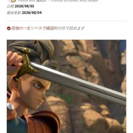
Velleity Note 編集部 ・ Overseas Reception, Read Straight
2026/06/03
公開
2026/08/04
最終更新
現地の一次ソースで確認
約10分で読めます
verified