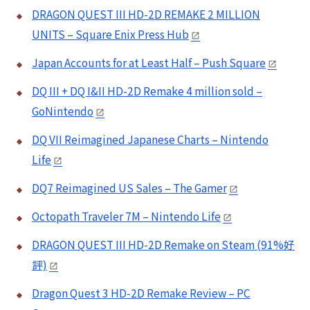
DRAGON QUEST III HD-2D REMAKE 2 MILLION
UNITS – Square Enix Press Hub
Japan Accounts for at Least Half – Push Square
DQ III + DQ I&II HD-2D Remake 4 million sold –
GoNintendo
DQ VII Reimagined Japanese Charts – Nintendo
Life
DQ7 Reimagined US Sales – The Gamer
Octopath Traveler 7M – Nintendo Life
DRAGON QUEST III HD-2D Remake on Steam (91%好
評)
Dragon Quest 3 HD-2D Remake Review – PC