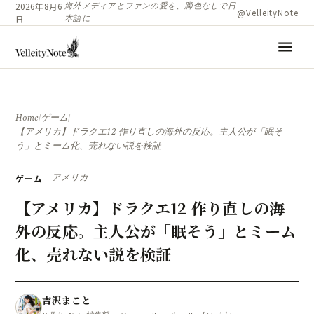
海外メディアとファンの愛を、脚色なしで日
2026年8月6
@VelleityNote
本語に
日
menu
Home
/
ゲーム
/
【アメリカ】ドラクエ12 作り直しの海外の反応。主人公が「眠そ
う」とミーム化、売れない説を検証
アメリカ
ゲーム
【アメリカ】ドラクエ12 作り直しの海
外の反応。主人公が「眠そう」とミーム
化、売れない説を検証
吉沢まこと