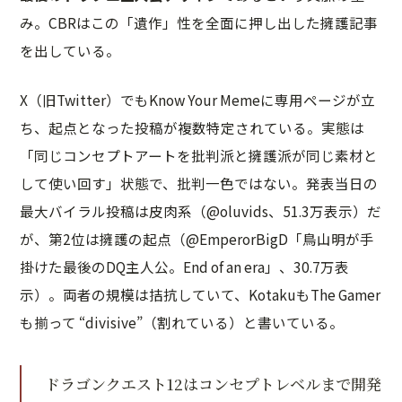
み。CBRはこの「遺作」性を全面に押し出した擁護記事
を出している。
X（旧Twitter）でもKnow Your Memeに専用ページが立
ち、起点となった投稿が複数特定されている。実態は
「同じコンセプトアートを批判派と擁護派が同じ素材と
して使い回す」状態で、批判一色ではない。発表当日の
最大バイラル投稿は皮肉系（@oluvids、51.3万表示）だ
が、第2位は擁護の起点（@EmperorBigD「鳥山明が手
掛けた最後のDQ主人公。End of an era」、30.7万表
示）。両者の規模は拮抗していて、KotakuもThe Gamer
も揃って “divisive”（割れている）と書いている。
ドラゴンクエスト12はコンセプトレベルまで開発