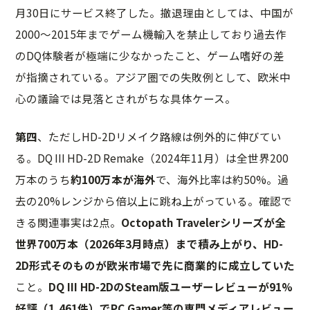
月30日にサービス終了した。撤退理由としては、中国が
2000〜2015年までゲーム機輸入を禁止しており過去作
のDQ体験者が極端に少なかったこと、ゲーム嗜好の差
が指摘されている。アジア圏での失敗例として、欧米中
心の議論では見落とされがちな具体ケース。
第四
、ただしHD-2Dリメイク路線は例外的に伸びてい
る。DQ III HD-2D Remake（2024年11月）は全世界200
万本のうち
約100万本が海外
で、海外比率は約50%。過
去の20%レンジから倍以上に跳ね上がっている。確認で
きる関連事実は2点。
Octopath Travelerシリーズが全
世界700万本（2026年3月時点）まで積み上がり、HD-
2D形式そのものが欧米市場で先に商業的に成立していた
こと。
DQ III HD-2DのSteam版ユーザーレビューが91%
好評（1,461件）でPC Gamer等の専門メディアレビュー