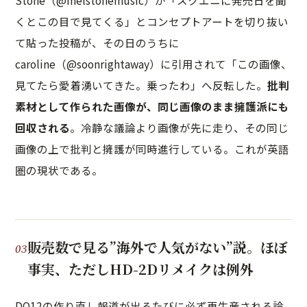
Stone（@melstonemusic）が「スクエニに発売日を聞
くとこの目で見てくる」とコンセプトアートを切り抜い
て貼った投稿が、その日のうちに
caroline（@soonrightaway）に引用されて「この画像、
見てたら愛着湧いてきた。乗ったわ」へ反転した。
批判
素材として作られた画像が、同じ画像のまま擁護派にも
回収される
。冷静な議論より画像が先に走り、その同じ
画像の上で批判と擁護が同時進行している。これが英語
圏の現状である。
販売数で見る”海外で人気がない”説。ほぼ
事実、ただしHD-2Dリメイクは例外
DQ12の作り直し報道が出るたびに必ず再生産される論