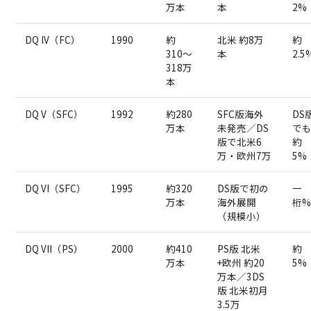
万本
本
2%
DQ IV（FC）
1990
約
北米 約8万
約
310〜
本
2.5
318万
本
DQ V（SFC）
1992
約280
SFC版海外
DS
万本
未発売／DS
で
版で北米6
約
万・欧州7万
5%
DQ VI（SFC）
1995
約320
DS版で初の
一
万本
海外展開
桁%
（規模小）
DQ VII（PS）
2000
約410
PS版 北米
約
万本
+欧州 約20
5%
万本／3DS
版 北米初月
3.5万