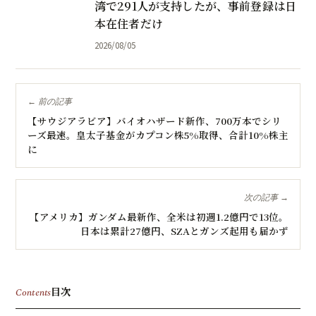
湾で291人が支持したが、事前登録は日
本在住者だけ
2026/08/05
← 前の記事
【サウジアラビア】バイオハザード新作、700万本でシリ
ーズ最速。皇太子基金がカプコン株5%取得、合計10%株主
に
次の記事 →
【アメリカ】ガンダム最新作、全米は初週1.2億円で13位。
日本は累計27億円、SZAとガンズ起用も届かず
目次
Contents