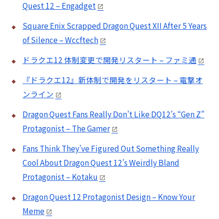
Quest 12 – Engadget
Square Enix Scrapped Dragon Quest XII After 5 Years
of Silence – Wccftech
ドラクエ12 体制変更で開発リスタート – ファミ通
『ドラクエ12』新体制で開発をリスタート – 電撃オ
ンライン
Dragon Quest Fans Really Don’t Like DQ12’s “Gen Z”
Protagonist – The Gamer
Fans Think They’ve Figured Out Something Really
Cool About Dragon Quest 12’s Weirdly Bland
Protagonist – Kotaku
Dragon Quest 12 Protagonist Design – Know Your
Meme