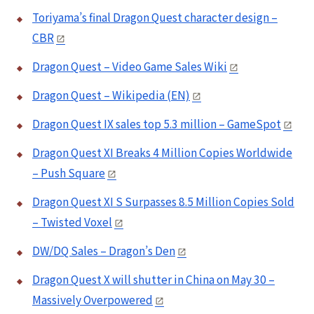
Toriyama’s final Dragon Quest character design –
CBR
Dragon Quest – Video Game Sales Wiki
Dragon Quest – Wikipedia (EN)
Dragon Quest IX sales top 5.3 million – GameSpot
Dragon Quest XI Breaks 4 Million Copies Worldwide
– Push Square
Dragon Quest XI S Surpasses 8.5 Million Copies Sold
– Twisted Voxel
DW/DQ Sales – Dragon’s Den
Dragon Quest X will shutter in China on May 30 –
Massively Overpowered