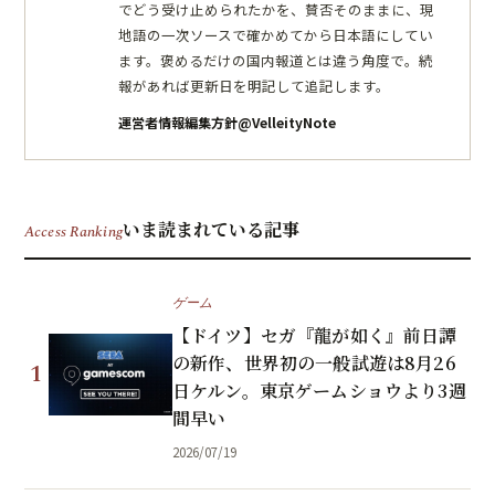
でどう受け止められたかを、賛否そのままに、現
地語の一次ソースで確かめてから日本語にしてい
ます。褒めるだけの国内報道とは違う角度で。続
報があれば更新日を明記して追記します。
運営者情報
編集方針
@VelleityNote
いま読まれている記事
Access Ranking
ゲーム
【ドイツ】セガ『龍が如く』前日譚
の新作、世界初の一般試遊は8月26
1
日ケルン。東京ゲームショウより3週
間早い
2026/07/19