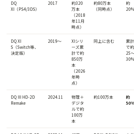
DQ
2017
約320
約80万本
約
XI（PS4/3DS）
万本
（同時点）
20
（2018
年11月
時点）
DQ XI
2019〜
XIシリ
同上に含む
累
S（Switch等、
ーズ累
で
決定版）
計で約
25
850万
30
本
（2026
年時
点）
DQ III HD-2D
2024.11
物理＋
約100万本
約
Remake
デジタ
50
ルで約
100万
本