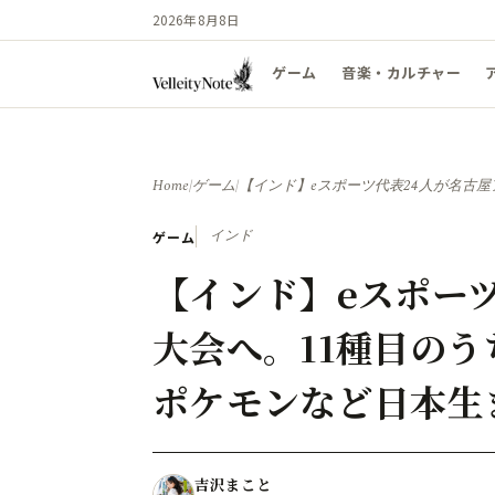
2026年8月8日
ゲーム
音楽・カルチャー
Home
/
ゲーム
/
【インド】eスポーツ代表24人が名古
インド
ゲーム
【インド】eスポー
大会へ。11種目の
ポケモンなど日本生
吉沢まこと