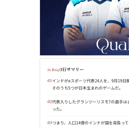
3行サマリー
インドがeスポーツ代表24人を、9月19
そのうち5つが日本生まれのゲームだ。
代表入りしたグランツーリスモ7の選手は
った。
つまり、人口14億のインドが国を背負っ