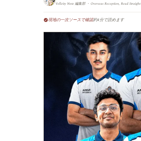
Velleity Note 編集部 ・ Overseas Reception, Read Straight
現地の一次ソースで確認
約4分で読めます
verified