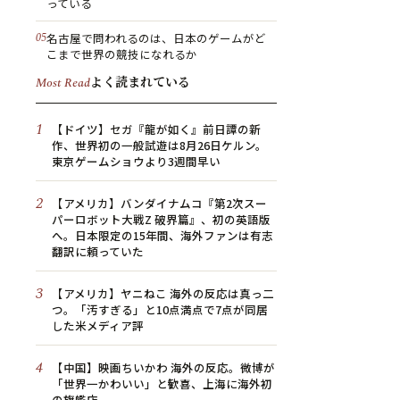
っている
名古屋で問われるのは、日本のゲームがど
こまで世界の競技になれるか
よく読まれている
Most Read
1
【ドイツ】セガ『龍が如く』前日譚の新
作、世界初の一般試遊は8月26日ケルン。
東京ゲームショウより3週間早い
2
【アメリカ】バンダイナムコ『第2次スー
パーロボット大戦Z 破界篇』、初の英語版
へ。日本限定の15年間、海外ファンは有志
翻訳に頼っていた
3
【アメリカ】ヤニねこ 海外の反応は真っ二
つ。「汚すぎる」と10点満点で7点が同居
した米メディア評
4
【中国】映画ちいかわ 海外の反応。微博が
「世界一かわいい」と歓喜、上海に海外初
の旗艦店