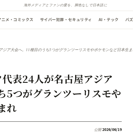
海外メディアとファンの愛を、脚色なしで日本語に
アニメ・コミックス
サイバー犯罪・セキュリティ
AI・テック
バ
屋アジア大会へ。11種目のうち5つがグランツーリスモやポケモンなど日本生ま
ツ代表24人が名古屋アジア
うち5つがグランツーリスモや
まれ
2026/06/19
公開