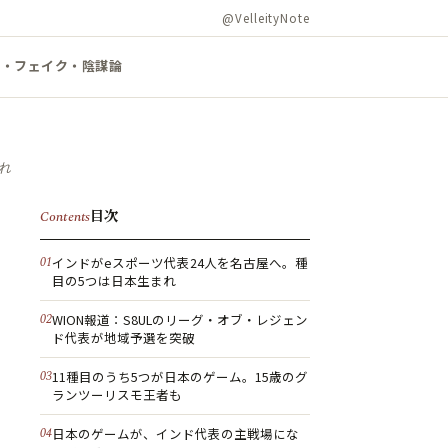
@VelleityNote
ズ・フェイク・陰謀論
れ
目次
Contents
インドがeスポーツ代表24人を名古屋へ。種
目の5つは日本生まれ
WION報道：S8ULのリーグ・オブ・レジェン
ド代表が地域予選を突破
11種目のうち5つが日本のゲーム。15歳のグ
ランツーリスモ王者も
日本のゲームが、インド代表の主戦場にな