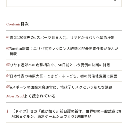
目次
Contents
賞金120億円のeスポーツ世界大会、リヤドからパリへ緊急移転
Famitsu報道：エリゼ宮でマクロン大統領とEF最高責任者が並んだ
発表
リヤド近郊への攻撃相次ぐ、50日前という異例の決断の背景
日本代表の梅原大吾・ときど・ふ〜ども、初の開催地変更に直面
eスポーツの国際大会運営に、地政学リスクという新たな課題
よく読まれている
Most Read
1
【ドイツ】セガ『龍が如く』前日譚の新作、世界初の一般試遊は8
月26日ケルン。東京ゲームショウより3週間早い