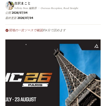
吉沢まこと
Velleity Note 編集部 ・ Overseas Reception, Read Straight
2026/07/04
公開
2026/07/04
最終更新
現地の一次ソースで確認
約4分で読めます
verified