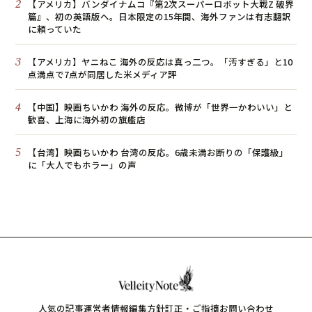
2
【アメリカ】バンダイナムコ『第2次スーパーロボット大戦Z 破界
篇』、初の英語版へ。日本限定の15年間、海外ファンは有志翻訳
に頼っていた
3
【アメリカ】ヤニねこ 海外の反応は真っ二つ。「汚すぎる」と10
点満点で7点が同居した米メディア評
4
【中国】映画ちいかわ 海外の反応。微博が「世界一かわいい」と
歓喜、上海に海外初の旗艦店
5
【台湾】映画ちいかわ 台湾の反応。6歳未満お断りの「保護級」
に「大人でもホラー」の声
人気の記事
運営者情報
編集方針
訂正・ご指摘
お問い合わせ