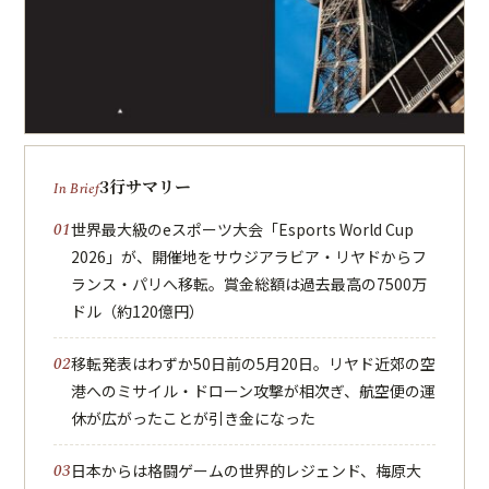
3行サマリー
世界最大級のeスポーツ大会「Esports World Cup
2026」が、開催地をサウジアラビア・リヤドからフ
ランス・パリへ移転。賞金総額は過去最高の7500万
ドル（約120億円）
移転発表はわずか50日前の5月20日。リヤド近郊の空
港へのミサイル・ドローン攻撃が相次ぎ、航空便の運
休が広がったことが引き金になった
日本からは格闘ゲームの世界的レジェンド、梅原大