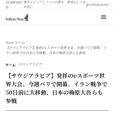
海外メディアとファンの愛を、脚色なしで日
2026年8月7
@VelleityNote
本語に
日
menu
Home
/
ゲーム
/
【サウジアラビア】発祥のeスポーツ世界大会、今週パリで開幕。イ
ラン戦争で50日前に大移動、日本の梅原大吾らも参戦
サウジアラビア
ゲーム
【サウジアラビア】発祥のeスポーツ世
界大会、今週パリで開幕。イラン戦争で
50日前に大移動、日本の梅原大吾らも
参戦