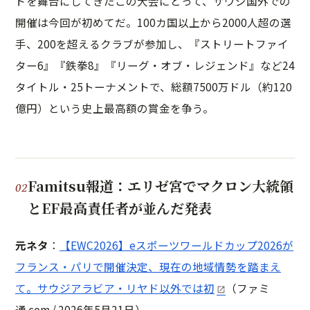
ドを舞台にしてきたこの大会にとって、サウジ国外での
開催は今回が初めてだ。100カ国以上から2000人超の選
手、200を超えるクラブが参加し、『ストリートファイ
ター6』『鉄拳8』『リーグ・オブ・レジェンド』など24
タイトル・25トーナメントで、総額7500万ドル（約120
億円）という史上最高額の賞金を争う。
Famitsu報道：エリゼ宮でマクロン大統領
とEF最高責任者が並んだ発表
元ネタ
：
【EWC2026】eスポーツワールドカップ2026が
フランス・パリで開催決定、現在の地域情勢を踏まえ
て。サウジアラビア・リヤド以外では初
（ファミ
通.com / 2026年5月21日）