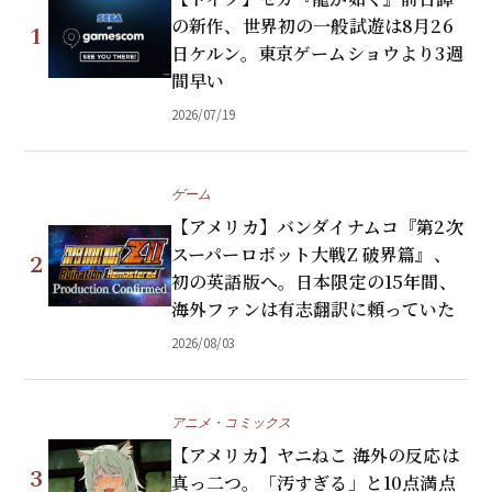
の新作、世界初の一般試遊は8月26
1
日ケルン。東京ゲームショウより3週
間早い
2026/07/19
ゲーム
【アメリカ】バンダイナムコ『第2次
スーパーロボット大戦Z 破界篇』、
2
初の英語版へ。日本限定の15年間、
海外ファンは有志翻訳に頼っていた
2026/08/03
アニメ・コミックス
【アメリカ】ヤニねこ 海外の反応は
3
真っ二つ。「汚すぎる」と10点満点