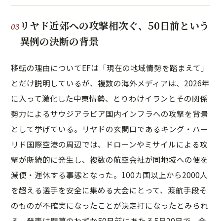
リヤド近郊への攻撃相次ぐ、50日前という
異例の決断の背景
移転の理由についてEFは「現在の地域情勢を踏まえて」
とだけ説明しているが、複数の海外メディアは、2026年
に入って激化した中東情勢、とりわけイランとその関係
勢力によるサウジアラビア国内インフラへの攻撃を背景
として挙げている。リヤドの玄関口であるキング・ハー
リド国際空港の周辺では、ドローンやミサイルによる攻
撃が断続的に発生し、複数の航空会社が同地域への便を
減便・運休する事態となった。100カ国以上から2000人
を超える選手を安全に集める大会にとって、渡航手段そ
のものが不確実になったことが決定打になったとみられ
る。発表は開幕のわずか50日前にあたる5月20日で、会