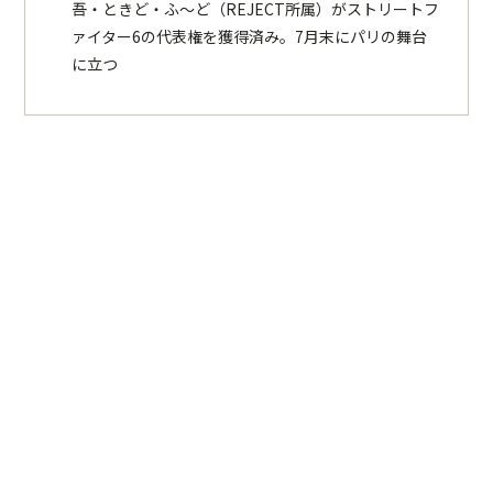
吾・ときど・ふ〜ど（REJECT所属）がストリートフ
ァイター6の代表権を獲得済み。7月末にパリの舞台
に立つ