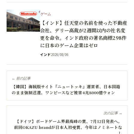
ゲーム
【インド】任天堂の名前を使った不動産
会社、デリー高裁が2週間以内の社名変
更を命令。インド政府の著名商標298件
に日本のゲーム企業はゼロ
インド
2026/08/06
← 前の記事
【韓国】海賊版サイト『ニュートッキ』運営者、日本国籍
のまま強制送還。ワンピースなど被害4兆8000億ウォン
次の記事 →
【ドイツ】ボードゲーム界最高峰の賞、7月12日発表へ。
前回OKAZU brandが日本人初受賞、今年はノミネートな
し