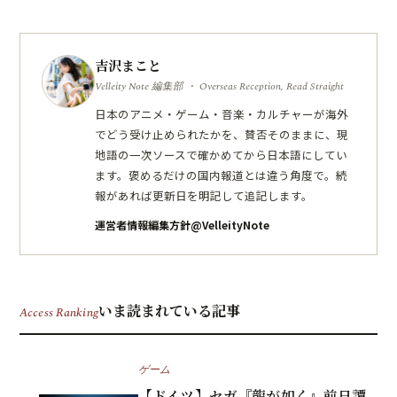
吉沢まこと
Velleity Note 編集部 ・ Overseas Reception, Read Straight
日本のアニメ・ゲーム・音楽・カルチャーが海外
でどう受け止められたかを、賛否そのままに、現
地語の一次ソースで確かめてから日本語にしてい
ます。褒めるだけの国内報道とは違う角度で。続
報があれば更新日を明記して追記します。
運営者情報
編集方針
@VelleityNote
いま読まれている記事
Access Ranking
ゲーム
【ドイツ】セガ『龍が如く』前日譚