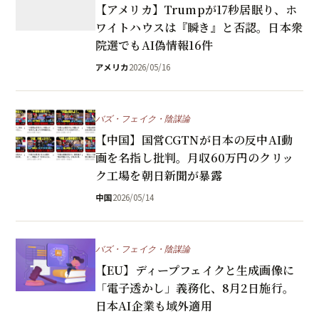
【アメリカ】Trumpが17秒居眠り、ホ
ワイトハウスは『瞬き』と否認。日本衆
院選でもAI偽情報16件
アメリカ
2026/05/16
バズ・フェイク・陰謀論
【中国】国営CGTNが日本の反中AI動
画を名指し批判。月収60万円のクリッ
ク工場を朝日新聞が暴露
中国
2026/05/14
バズ・フェイク・陰謀論
【EU】ディープフェイクと生成画像に
「電子透かし」義務化、8月2日施行。
日本AI企業も域外適用