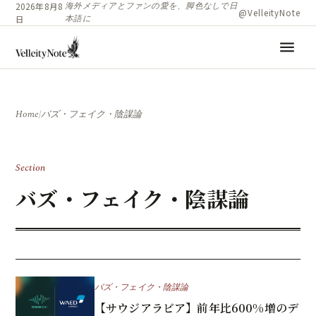
海外メディアとファンの愛を、脚色なしで日
2026年8月8
@VelleityNote
本語に
日
menu
Home
/
バズ・フェイク・陰謀論
Section
バズ・フェイク・陰謀論
バズ・フェイク・陰謀論
【サウジアラビア】前年比600%増のデ