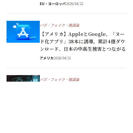
EU・ヨーロッパ
2026/04/22
バズ・フェイク・陰謀論
【アメリカ】AppleとGoogle、「ヌー
ド化アプリ」38本に誘導。累計4億ダウ
ンロード、日本の中高生被害とつながる
アメリカ
2026/04/21
バズ・フェイク・陰謀論
【ベトナム】ディープフェイク詐欺
APAC首位25.3%、日本23.4%が2位の
意外な共通点
ベトナム
2026/04/15