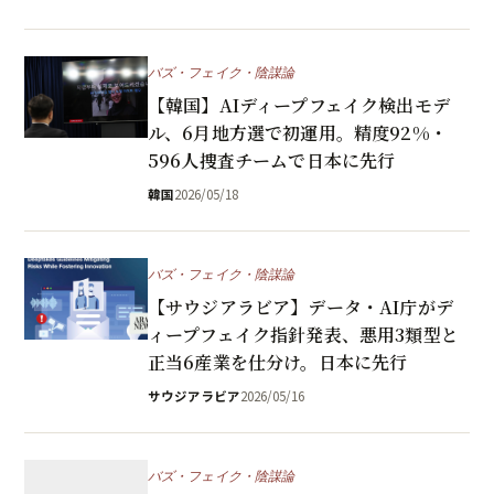
バズ・フェイク・陰謀論
【韓国】AIディープフェイク検出モデ
ル、6月地方選で初運用。精度92%・
596人捜査チームで日本に先行
韓国
2026/05/18
バズ・フェイク・陰謀論
【サウジアラビア】データ・AI庁がデ
ィープフェイク指針発表、悪用3類型と
正当6産業を仕分け。日本に先行
サウジアラビア
2026/05/16
バズ・フェイク・陰謀論