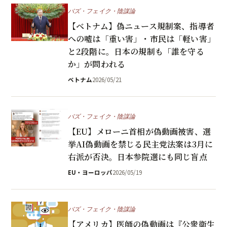
バズ・フェイク・陰謀論
【ベトナム】偽ニュース規制案、指導者
への嘘は「重い害」・市民は「軽い害」
と2段階に。日本の規制も「誰を守る
か」が問われる
ベトナム
2026/05/21
バズ・フェイク・陰謀論
【EU】メローニ首相が偽動画被害、選
挙AI偽動画を禁じる民主党法案は3月に
右派が否決。日本参院選にも同じ盲点
EU・ヨーロッパ
2026/05/19
バズ・フェイク・陰謀論
【アメリカ】医師の偽動画は『公衆衛生