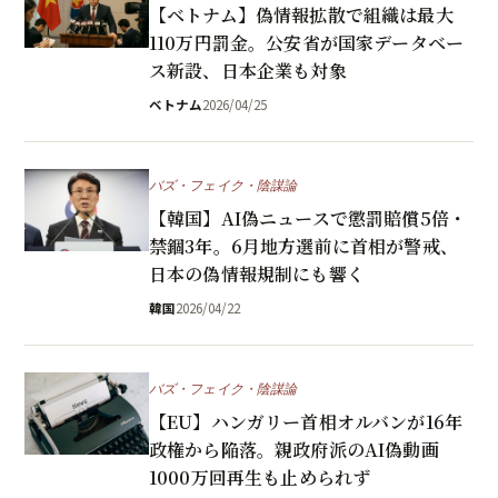
【ベトナム】偽情報拡散で組織は最大
110万円罰金。公安省が国家データベー
ス新設、日本企業も対象
ベトナム
2026/04/25
バズ・フェイク・陰謀論
【韓国】AI偽ニュースで懲罰賠償5倍・
禁錮3年。6月地方選前に首相が警戒、
日本の偽情報規制にも響く
韓国
2026/04/22
バズ・フェイク・陰謀論
【EU】ハンガリー首相オルバンが16年
政権から陥落。親政府派のAI偽動画
1000万回再生も止められず