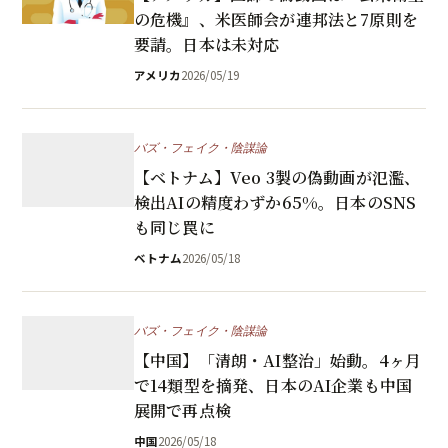
の危機』、米医師会が連邦法と7原則を
要請。日本は未対応
アメリカ
2026/05/19
バズ・フェイク・陰謀論
【ベトナム】Veo 3製の偽動画が氾濫、
検出AIの精度わずか65%。日本のSNS
も同じ罠に
ベトナム
2026/05/18
バズ・フェイク・陰謀論
【中国】「清朗・AI整治」始動。4ヶ月
で14類型を摘発、日本のAI企業も中国
展開で再点検
中国
2026/05/18