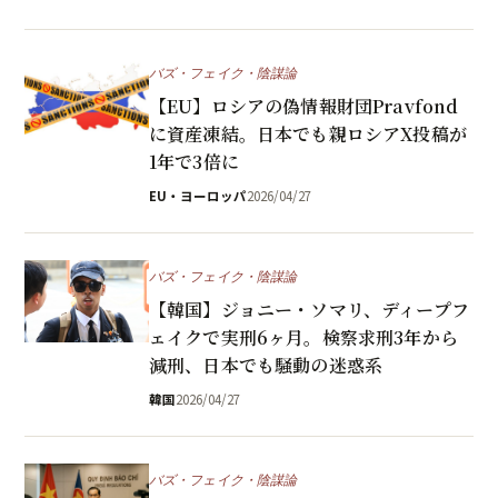
バズ・フェイク・陰謀論
【EU】ロシアの偽情報財団Pravfond
に資産凍結。日本でも親ロシアX投稿が
1年で3倍に
EU・ヨーロッパ
2026/04/27
バズ・フェイク・陰謀論
【韓国】ジョニー・ソマリ、ディープフ
ェイクで実刑6ヶ月。検察求刑3年から
減刑、日本でも騒動の迷惑系
韓国
2026/04/27
バズ・フェイク・陰謀論