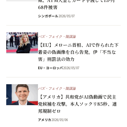
欺、ATM入金とカード手渡しで1か月
68件被害
シンガポール
2026/05/07
バズ・フェイク・陰謀論
【EU】メローニ首相、AIで作られた下
着姿の偽画像を自ら告発。伊「不当な
害」刑罰法の効力
EU・ヨーロッパ
2026/05/07
バズ・フェイク・陰謀論
【アメリカ】共和党がAI偽動画で民主
党候補を攻撃。本人ソックリ85秒、連
邦規制ゼロ
アメリカ
2026/05/06