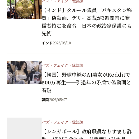
バズ・フェイク・陰謀論
【インド】タルール議員「パキスタン称
賛」偽動画、デリー高裁が3週間内に発
信者特定を命令。日本の政治家保護にも
先例
インド
2026/05/10
バズ・フェイク・陰謀論
【韓国】野球中継のAI美女がRedditで
800万再生──引退年の矛盾で偽動画と
看破
韓国
2026/05/07
バズ・フェイク・陰謀論
【シンガポール】政府職員なりすまし詐