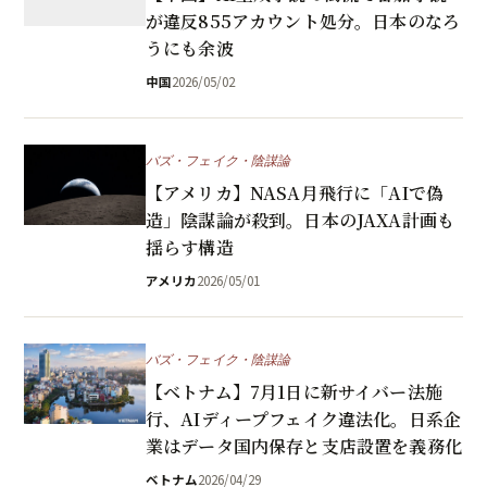
が違反855アカウント処分。日本のなろ
うにも余波
中国
2026/05/02
バズ・フェイク・陰謀論
【アメリカ】NASA月飛行に「AIで偽
造」陰謀論が殺到。日本のJAXA計画も
揺らす構造
アメリカ
2026/05/01
バズ・フェイク・陰謀論
【ベトナム】7月1日に新サイバー法施
行、AIディープフェイク違法化。日系企
業はデータ国内保存と支店設置を義務化
ベトナム
2026/04/29