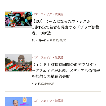
バズ・フェイク・陰謀論
【EU】ミームになったファシズム。
TikTokで若者を侵食する「ポップ独裁
者」の構造
EU・ヨーロッパ
2026/03/30
バズ・フェイク・陰謀論
【インド】核保有国間の衝突でAIディ
ープフェイクが氾濫。メディアも偽情報
を拡散した構造的失敗
インド
2026/03/27
バズ・フェイク・陰謀論