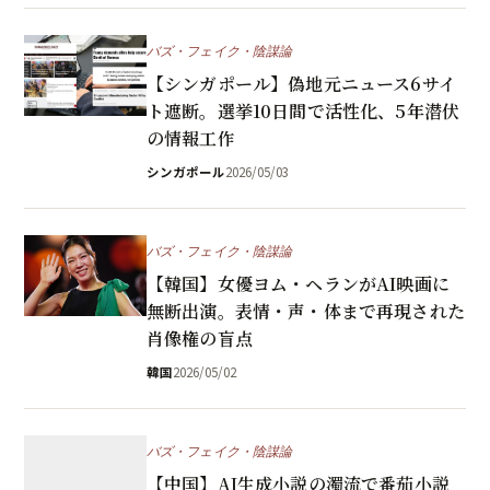
バズ・フェイク・陰謀論
【シンガポール】偽地元ニュース6サイ
ト遮断。選挙10日間で活性化、5年潜伏
の情報工作
シンガポール
2026/05/03
バズ・フェイク・陰謀論
【韓国】女優ヨム・ヘランがAI映画に
無断出演。表情・声・体まで再現された
肖像権の盲点
韓国
2026/05/02
バズ・フェイク・陰謀論
【中国】AI生成小説の濁流で番茄小説