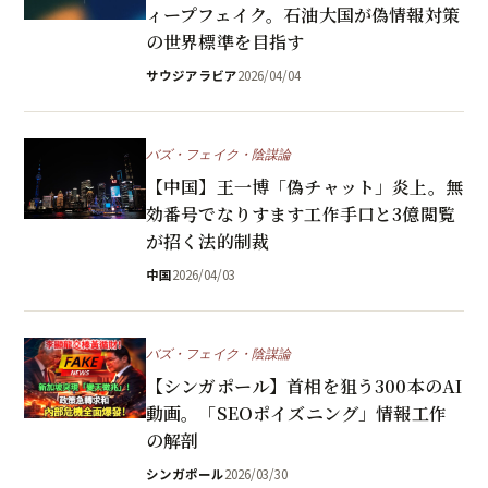
ィープフェイク。石油大国が偽情報対策
の世界標準を目指す
サウジアラビア
2026/04/04
バズ・フェイク・陰謀論
【中国】王一博「偽チャット」炎上。無
効番号でなりすます工作手口と3億閲覧
が招く法的制裁
中国
2026/04/03
バズ・フェイク・陰謀論
【シンガポール】首相を狙う300本のAI
動画。「SEOポイズニング」情報工作
の解剖
シンガポール
2026/03/30