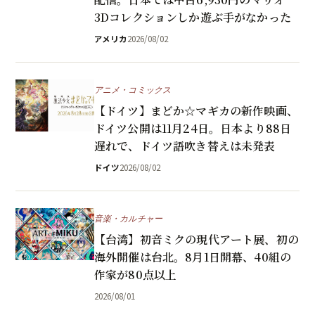
3Dコレクションしか遊ぶ手がなかった
アメリカ
2026/08/02
アニメ・コミックス
【ドイツ】まどか☆マギカの新作映画、
ドイツ公開は11月24日。日本より88日
遅れで、ドイツ語吹き替えは未発表
ドイツ
2026/08/02
音楽・カルチャー
【台湾】初音ミクの現代アート展、初の
海外開催は台北。8月1日開幕、40組の
作家が80点以上
2026/08/01