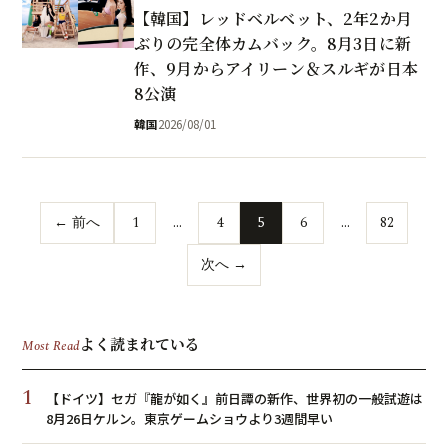
【韓国】レッドベルベット、2年2か月
ぶりの完全体カムバック。8月3日に新
作、9月からアイリーン＆スルギが日本
8公演
韓国
2026/08/01
← 前へ
1
…
4
5
6
…
82
次へ →
よく読まれている
Most Read
1
【ドイツ】セガ『龍が如く』前日譚の新作、世界初の一般試遊は
8月26日ケルン。東京ゲームショウより3週間早い