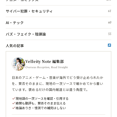
サイバー犯罪・セキュリティ
61
AI・テック
60
バズ・フェイク・陰謀論
55
人気の記事
Velleity Note 編集部
Overseas Reception, Read Straight
日本のアニメ・ゲーム・音楽が海外でどう受け止められたか
を、賛否そのままに、現地の一次ソースで確かめてから書い
ています。褒めるだけの国内報道とは違う角度で。
現地語の一次ソースを確認・引用する
check
絶賛も酷評も、賛否そのまま伝える
check
結論ありき・憶測での補完はしない
check