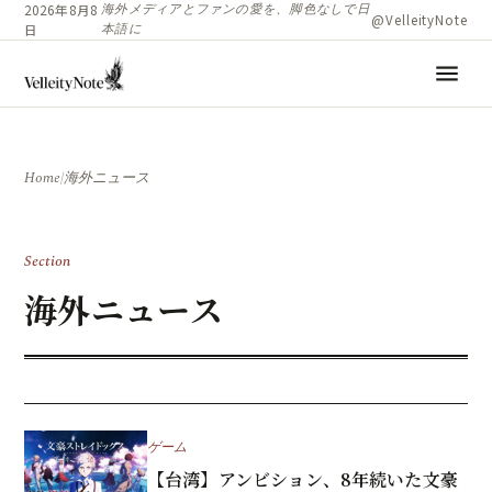
海外メディアとファンの愛を、脚色なしで日
2026年8月8
@VelleityNote
本語に
日
menu
Home
/
海外ニュース
Section
海外ニュース
ゲーム
【台湾】アンビション、8年続いた文豪