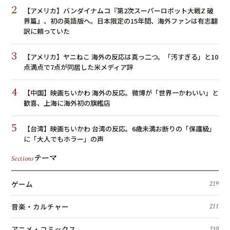
2
【アメリカ】バンダイナムコ『第2次スーパーロボット大戦Z 破
界篇』、初の英語版へ。日本限定の15年間、海外ファンは有志翻
訳に頼っていた
3
【アメリカ】ヤニねこ 海外の反応は真っ二つ。「汚すぎる」と10
点満点で7点が同居した米メディア評
4
【中国】映画ちいかわ 海外の反応。微博が「世界一かわいい」と
歓喜、上海に海外初の旗艦店
5
【台湾】映画ちいかわ 台湾の反応。6歳未満お断りの「保護級」
に「大人でもホラー」の声
テーマ
Sections
ゲーム
219
音楽・カルチャー
211
アニメ・コミックス
210