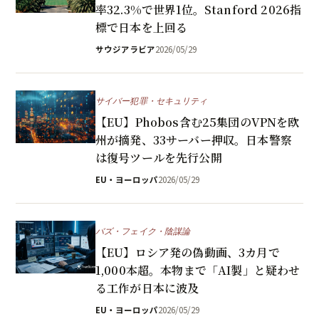
率32.3%で世界1位。Stanford 2026指
標で日本を上回る
サウジアラビア
2026/05/29
サイバー犯罪・セキュリティ
【EU】Phobos含む25集団のVPNを欧
州が摘発、33サーバー押収。日本警察
は復号ツールを先行公開
EU・ヨーロッパ
2026/05/29
バズ・フェイク・陰謀論
【EU】ロシア発の偽動画、3カ月で
1,000本超。本物まで「AI製」と疑わせ
る工作が日本に波及
EU・ヨーロッパ
2026/05/29