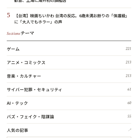
歓喜、上海に海外初の旗艦店
5
【台湾】映画ちいかわ 台湾の反応。6歳未満お断りの「保護級」
に「大人でもホラー」の声
テーマ
Sections
ゲーム
221
アニメ・コミックス
213
音楽・カルチャー
213
サイバー犯罪・セキュリティ
61
AI・テック
60
バズ・フェイク・陰謀論
55
人気の記事
↗