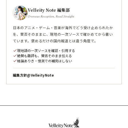
Velleity Note 編集部
Overseas Reception, Read Straight
日本のアニメ・ゲーム・音楽が海外でどう受け止められたか
を、賛否そのままに、現地の一次ソースで確かめてから書い
ています。褒めるだけの国内報道とは違う角度で。
現地語の一次ソースを確認・引用する
check
絶賛も酷評も、賛否そのまま伝える
check
結論ありき・憶測での補完はしない
check
編集方針
@VelleityNote