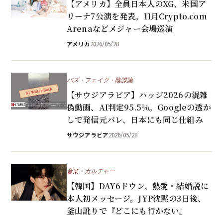
【アメリカ】全員日本人のXG、米国ア
リーナ7公演を発表。11月Crypto.com
Arenaなどメジャー会場巡演
アメリカ
2026/05/28
バズ・フェイク・陰謀論
【サウジアラビア】ハッジ2026の混雑
偽動画、AI判定95.5%。Googleの透か
しで発信元バレ、日本にも同じ仕組み
サウジアラビア
2026/05/28
音楽・カルチャー
【韓国】DAY6ドウン、熱愛・結婚説に
本人初メッセージ。JYP沈黙の3日後、
釜山訛りで『どこにも行かない』