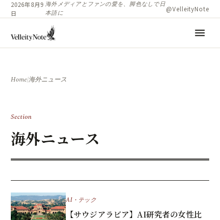
海外メディアとファンの愛を、脚色なしで日
2026年8月9
@VelleityNote
本語に
日
menu
Home
/
海外ニュース
Section
海外ニュース
AI・テック
【サウジアラビア】AI研究者の女性比