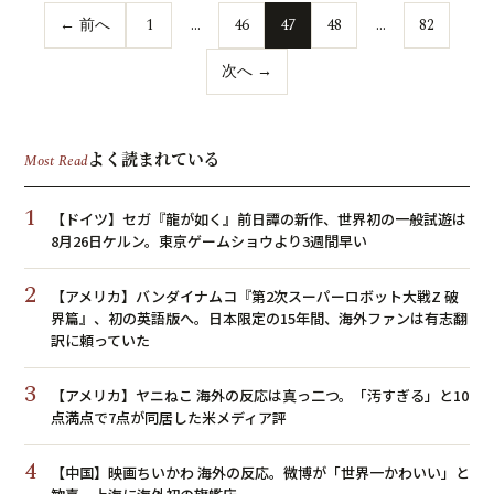
← 前へ
1
…
46
47
48
…
82
次へ →
よく読まれている
Most Read
1
【ドイツ】セガ『龍が如く』前日譚の新作、世界初の一般試遊は
8月26日ケルン。東京ゲームショウより3週間早い
2
【アメリカ】バンダイナムコ『第2次スーパーロボット大戦Z 破
界篇』、初の英語版へ。日本限定の15年間、海外ファンは有志翻
訳に頼っていた
3
【アメリカ】ヤニねこ 海外の反応は真っ二つ。「汚すぎる」と10
点満点で7点が同居した米メディア評
4
【中国】映画ちいかわ 海外の反応。微博が「世界一かわいい」と