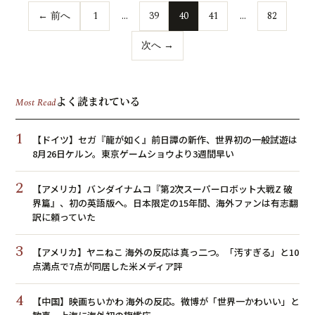
← 前へ
1
…
39
40
41
…
82
次へ →
よく読まれている
Most Read
1
【ドイツ】セガ『龍が如く』前日譚の新作、世界初の一般試遊は
8月26日ケルン。東京ゲームショウより3週間早い
2
【アメリカ】バンダイナムコ『第2次スーパーロボット大戦Z 破
界篇』、初の英語版へ。日本限定の15年間、海外ファンは有志翻
訳に頼っていた
3
【アメリカ】ヤニねこ 海外の反応は真っ二つ。「汚すぎる」と10
点満点で7点が同居した米メディア評
4
【中国】映画ちいかわ 海外の反応。微博が「世界一かわいい」と