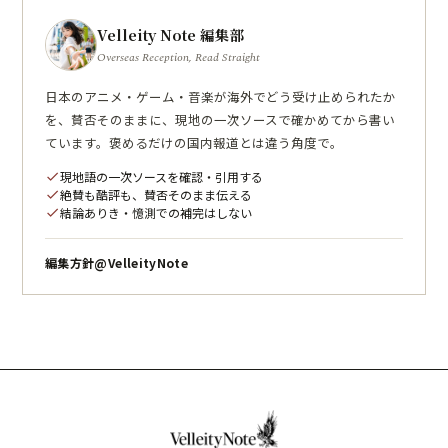
Velleity Note 編集部
Overseas Reception, Read Straight
日本のアニメ・ゲーム・音楽が海外でどう受け止められたか
を、賛否そのままに、現地の一次ソースで確かめてから書い
ています。褒めるだけの国内報道とは違う角度で。
現地語の一次ソースを確認・引用する
check
絶賛も酷評も、賛否そのまま伝える
check
結論ありき・憶測での補完はしない
check
編集方針
@VelleityNote