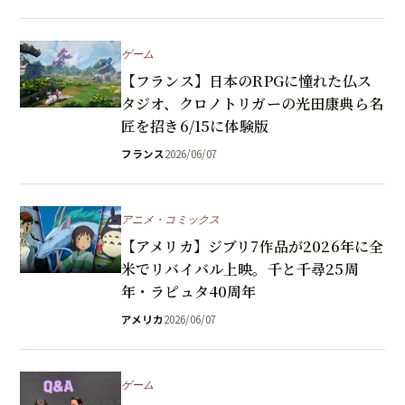
ゲーム
【フランス】日本のRPGに憧れた仏ス
タジオ、クロノトリガーの光田康典ら名
匠を招き6/15に体験版
フランス
2026/06/07
アニメ・コミックス
【アメリカ】ジブリ7作品が2026年に全
米でリバイバル上映。千と千尋25周
年・ラピュタ40周年
アメリカ
2026/06/07
ゲーム