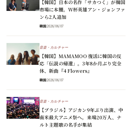
【韓国】日本の名作「サカつく」が韓国
市場に本腰。W杯英雄アン・ジョンファ
ンら2人追加
韓国
2026/06/07
音楽・カルチャー
【韓国】MAMAMOO 復活に韓国の反
応「伝説の帰還」。3年8か月ぶり完全
体、新曲『4 Flowers』
韓国
2026/06/07
音楽・カルチャー
【ブラジル】アジカン9年ぶり出演、中
南米最大アニメ祭へ。来場20万人、ナ
ルト主題歌の名手が集結