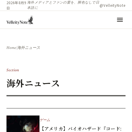
海外メディアとファンの愛を、脚色なしで日
2026年8月9
@VelleityNote
本語に
日
menu
Home
/
海外ニュース
Section
海外ニュース
ゲーム
【アメリカ】バイオハザード『コード: