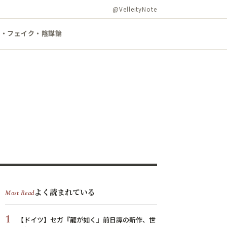
@VelleityNote
ズ・フェイク・陰謀論
よく読まれている
Most Read
1
【ドイツ】セガ『龍が如く』前日譚の新作、世