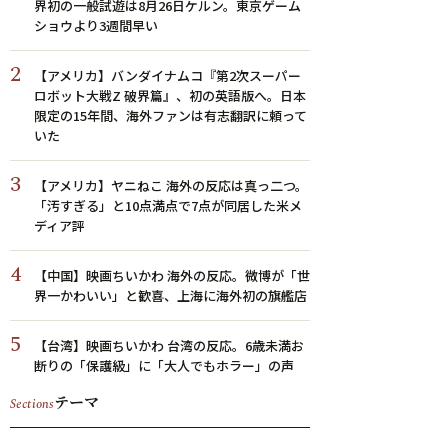
界初の一般試遊は8月26日ケルン。東京ゲーム
ショウより3週間早い
2
【アメリカ】バンダイナムコ『第2次スーパー
ロボット大戦Z 破界篇』、初の英語版へ。日本
限定の15年間、海外ファンは有志翻訳に頼って
いた
3
【アメリカ】ヤニねこ 海外の反応は真っ二つ。
「汚すぎる」と10点満点で7点が同居した米メ
ディア評
4
【中国】映画ちいかわ 海外の反応。微博が「世
界一かわいい」と歓喜、上海に海外初の旗艦店
5
【台湾】映画ちいかわ 台湾の反応。6歳未満お
断りの「保護級」に「大人でもホラー」の声
テーマ
Sections