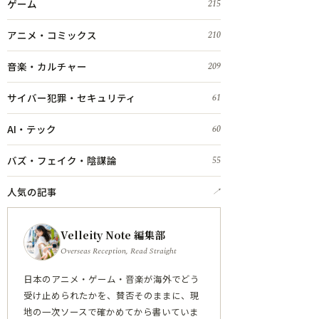
ゲーム
215
アニメ・コミックス
210
音楽・カルチャー
209
サイバー犯罪・セキュリティ
61
AI・テック
60
バズ・フェイク・陰謀論
55
人気の記事
↗
Velleity Note 編集部
Overseas Reception, Read Straight
日本のアニメ・ゲーム・音楽が海外でどう
受け止められたかを、賛否そのままに、現
地の一次ソースで確かめてから書いていま