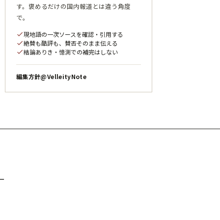
す。褒めるだけの国内報道とは違う角度
で。
現地語の一次ソースを確認・引用する
check
絶賛も酷評も、賛否そのまま伝える
check
結論ありき・憶測での補完はしない
check
編集方針
@VelleityNote
ー