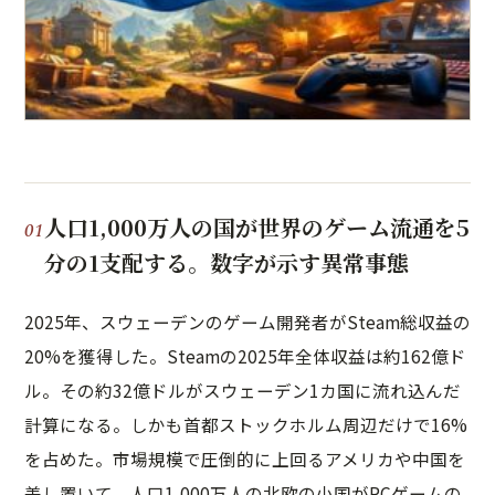
人口1,000万人の国が世界のゲーム流通を5
分の1支配する。数字が示す異常事態
2025年、スウェーデンのゲーム開発者がSteam総収益の
20%を獲得した。Steamの2025年全体収益は約162億ド
ル。その約32億ドルがスウェーデン1カ国に流れ込んだ
計算になる。しかも首都ストックホルム周辺だけで16%
を占めた。市場規模で圧倒的に上回るアメリカや中国を
差し置いて、人口1,000万人の北欧の小国がPCゲームの