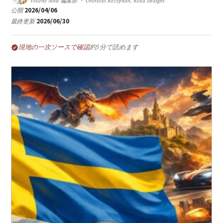
Velleity Note 編集部 ・ Overseas Reception, Read Straight
2026/04/06
公開
2026/06/30
最終更新
現地の一次ソースで確認
約5分で読めます
verified