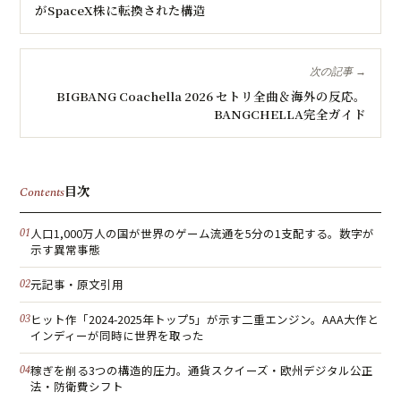
がSpaceX株に転換された構造
次の記事 →
BIGBANG Coachella 2026 セトリ全曲＆海外の反応。
BANGCHELLA完全ガイド
目次
Contents
人口1,000万人の国が世界のゲーム流通を5分の1支配する。数字が
示す異常事態
元記事・原文引用
ヒット作「2024-2025年トップ5」が示す二重エンジン。AAA大作と
インディーが同時に世界を取った
稼ぎを削る3つの構造的圧力。通貨スクイーズ・欧州デジタル公正
法・防衛費シフト