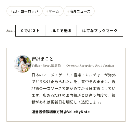
EU・ヨーロッパ
ゲーム
海外ニュース
Share
X でポスト
LINE で送る
はてなブックマーク
吉沢まこと
Velleity Note 編集部 ・ Overseas Reception, Read Straight
日本のアニメ・ゲーム・音楽・カルチャーが海外
でどう受け止められたかを、賛否そのままに、現
地語の一次ソースで確かめてから日本語にしてい
ます。褒めるだけの国内報道とは違う角度で。続
報があれば更新日を明記して追記します。
運営者情報
編集方針
@VelleityNote