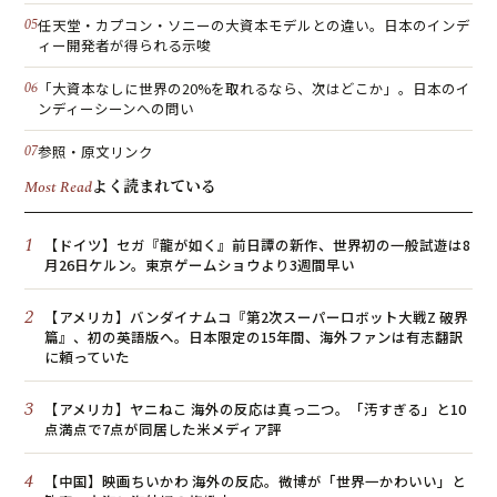
任天堂・カプコン・ソニーの大資本モデルとの違い。日本のインデ
ィー開発者が得られる示唆
「大資本なしに世界の20%を取れるなら、次はどこか」。日本のイ
ンディーシーンへの問い
参照・原文リンク
よく読まれている
Most Read
1
【ドイツ】セガ『龍が如く』前日譚の新作、世界初の一般試遊は8
月26日ケルン。東京ゲームショウより3週間早い
2
【アメリカ】バンダイナムコ『第2次スーパーロボット大戦Z 破界
篇』、初の英語版へ。日本限定の15年間、海外ファンは有志翻訳
に頼っていた
3
【アメリカ】ヤニねこ 海外の反応は真っ二つ。「汚すぎる」と10
点満点で7点が同居した米メディア評
4
【中国】映画ちいかわ 海外の反応。微博が「世界一かわいい」と