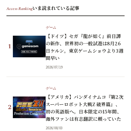
いま読まれている記事
Access Ranking
ゲーム
【ドイツ】セガ『龍が如く』前日譚
の新作、世界初の一般試遊は8月26
1
日ケルン。東京ゲームショウより3週
間早い
2026/07/19
ゲーム
【アメリカ】バンダイナムコ『第2次
スーパーロボット大戦Z 破界篇』、
2
初の英語版へ。日本限定の15年間、
海外ファンは有志翻訳に頼っていた
2026/08/03