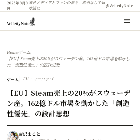
海外メディアとファンの愛を、脚色なしで日
2026年8月8
@VelleityNote
本語に
日
menu
Home
/
ゲーム
/
【EU】Steam売上の20%がスウェーデン産。162億ドル市場を動かし
た「創造性優先」の設計思想
EU・ヨーロッパ
ゲーム
【EU】Steam売上の20%がスウェーデ
ン産。162億ドル市場を動かした「創造
性優先」の設計思想
吉沢まこと