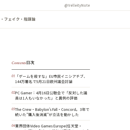
@VelleityNote
ズ・フェイク・陰謀論
目次
Contents
「ゲームを殺すな」EU市民イニシアチブ、
144万署名で5月21日欧州議会討論
PC Gamer：4月16日公聴会で「反対した議
員は1人もいなかった」と異例の評価
The Crew・Babylon’s Fall・Concord。3年で
続いた”購入後消滅”が立法を動かした
業界団体Video Games Europe(任天堂・