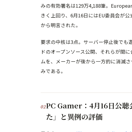
みの有効署名は129万4,188筆。European C
きく上回り、6月16日にはEU委員会が公式
から明言された。
要求の中核は3点。サーバー停止後でも
ドのオープンソース公開、それらが間に
ムを、メーカーが後から一方的に消滅さ
みである。
PC Gamer：4月16日
た」と異例の評価