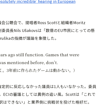
bsolutely incredible’ hearing in European
）
聴会で、提唱者Ross Scottと組織者Moritz
委員長Nils Ušakovsは「数億のEU市民にとっての懸
druškaの指摘が議論を象徴した。
ars ago still function. Games that were
 was mentioned before, don’t.
く。3年前に作られたゲームは動かない。）
で「肯定的に反応しなかった議員は1人もいなかった。委員
ECIの審議としては異例の追い風。Scottは「これで
訳はできない」と業界側に挑戦状を投げた格好だ。