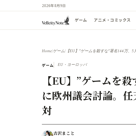
2026年8月9日
ゲーム
アニメ・コミックス
Home
/
ゲーム
/
【EU】”ゲームを殺すな”署名144万、
EU・ヨーロッパ
ゲーム
【EU】”ゲームを殺す
に欧州議会討論。任
対
吉沢まこと