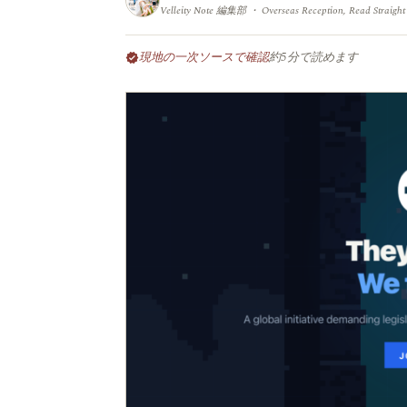
Velleity Note 編集部 ・ Overseas Reception, Read Straight
現地の一次ソースで確認
約5分で読めます
verified