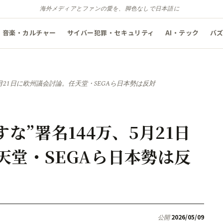
海外メディアとファンの愛を、脚色なしで日本語に
音楽・カルチャー
サイバー犯罪・セキュリティ
AI・テック
バ
5月21日に欧州議会討論。任天堂・SEGAら日本勢は反対
な”署名144万、5月21日
天堂・SEGAら日本勢は反
2026/05/09
公開