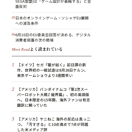
SEGA加盟)は「ゲーム設計が萎縮する」と全
面反対
日本のオンラインゲーム・ソシャゲEU展開
への波及条件
6月16日のEU委員会回答が決める、デジタル
消費者保護の次の戦場
よく読まれている
Most Read
1
【ドイツ】セガ『龍が如く』前日譚の新
作、世界初の一般試遊は8月26日ケルン。
東京ゲームショウより3週間早い
2
【アメリカ】バンダイナムコ『第2次スー
パーロボット大戦Z 破界篇』、初の英語版
へ。日本限定の15年間、海外ファンは有志
翻訳に頼っていた
3
【アメリカ】ヤニねこ 海外の反応は真っ二
つ。「汚すぎる」と10点満点で7点が同居
した米メディア評