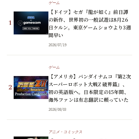
ゲーム
【ドイツ】セガ『龍が如く』前日譚
の新作、世界初の一般試遊は8月26
1
日ケルン。東京ゲームショウより3週
間早い
2026/07/19
ゲーム
【アメリカ】バンダイナムコ『第2次
スーパーロボット大戦Z 破界篇』、
2
初の英語版へ。日本限定の15年間、
海外ファンは有志翻訳に頼っていた
2026/08/03
アニメ・コミックス