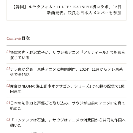
【韓国】ルセラフィム・ILLIT・KATSEYE初コラボ、12日
新曲発表。咲良ら日本人メンバーも参加
目次
Contents
悟空の声・野沢雅子が、サウジ発アニメ『アサティール』で祖母を
演じている
テレ東が発表：東映アニメと共同制作、2024年11月からテレ東系
列で全13話
舞台はNEOMの海上都市オクサゴン、シリーズ1は40超の配信で1億
回再生
日本の制作力と声優ごと取り込み、サウジが自前のアニメIPを育て
始めた
「コンテンツは石油」。サウジはアニメの消費国から共同制作国へ
動いた