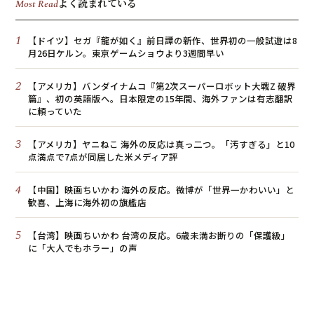
よく読まれている
Most Read
1
【ドイツ】セガ『龍が如く』前日譚の新作、世界初の一般試遊は8
月26日ケルン。東京ゲームショウより3週間早い
2
【アメリカ】バンダイナムコ『第2次スーパーロボット大戦Z 破界
篇』、初の英語版へ。日本限定の15年間、海外ファンは有志翻訳
に頼っていた
3
【アメリカ】ヤニねこ 海外の反応は真っ二つ。「汚すぎる」と10
点満点で7点が同居した米メディア評
4
【中国】映画ちいかわ 海外の反応。微博が「世界一かわいい」と
歓喜、上海に海外初の旗艦店
5
【台湾】映画ちいかわ 台湾の反応。6歳未満お断りの「保護級」
に「大人でもホラー」の声