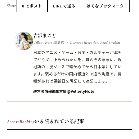
Share
X でポスト
LINE で送る
はてなブックマーク
吉沢まこと
Velleity Note 編集部 ・ Overseas Reception, Read Straight
日本のアニメ・ゲーム・音楽・カルチャーが海外
でどう受け止められたかを、賛否そのままに、現
地語の一次ソースで確かめてから日本語にしてい
ます。褒めるだけの国内報道とは違う角度で。続
報があれば更新日を明記して追記します。
運営者情報
編集方針
@VelleityNote
いま読まれている記事
Access Ranking