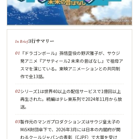
3行サマリー
『ドラゴンボール』孫悟空役の野沢雅子が、サウジ
発アニメ『アサティール2 未来の昔ばなし』で祖母ア
スマを演じている。東映アニメーションとの共同制
作で全13話。
シリーズ1は世界40以上の配信サービスで1億回以上
再生された。続編はテレ東系列で2024年11月から放
送。
製作元のマンガプロダクションズはサウジ皇太子の
MiSK財団傘下で、2026年3月には日本の内閣府が関
わるクールジャパンの表彰（CJPF）で大賞を受け