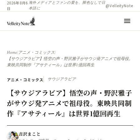
海外メディアとファンの愛を、脚色なしで日
2026年8月6
@VelleityNote
本語に
日
menu
Home
/
アニメ・コミックス
/
【サウジアラビア】悟空の声・野沢雅子がサウジ発アニメで祖母役。
東映共同制作『アサティール』は世界1億回再生
サウジアラビア
アニメ・コミックス
【サウジアラビア】悟空の声・野沢雅子
がサウジ発アニメで祖母役。東映共同制
作『アサティール』は世界1億回再生
吉沢まこと