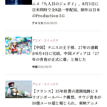
ニメ『九人目のジェダイ』、8月5日に
日米同時で全8話一挙配信。制作は日本
のProduction I.G
アメリカ
2026/08/05
アニメ・コミックス
【中国】テニスの王子様、27年の連載
が8月4日に完結。中国メディアは「27
年の青春が正式に幕」と報じた
中国
2026/08/05
アニメ・コミックス
【フランス】35年放置の遊園地跡にド
ラゴンボールパーク構想。サウジ資本が
10億ユーロ超と報じられ、東映アニメ