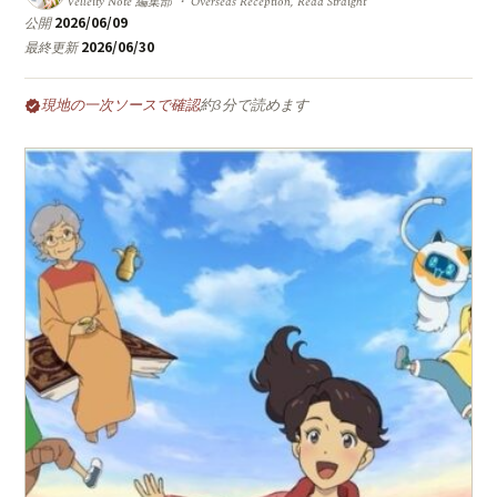
Velleity Note 編集部 ・ Overseas Reception, Read Straight
2026/06/09
公開
2026/06/30
最終更新
現地の一次ソースで確認
約3分で読めます
verified