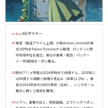
3行サマリー
東宝（東証プライム上場）が英Anime Limitedの株
式100%をPlaion Picturesから取得、ロンドンに欧
州地域本社を設立。英仏の劇場・配信・パッケー
ジ・MD配給を一手に握る。
欧州アニメ市場は2024年時点で48億ドル、2030年に
は90億ドル規模へ倍増の見込み（年率11.2%）。東
宝は2024年末のGKIDS買収（北米）、シンガポール
拠点に続く三極目を獲得。
ジブリ、進撃の巨人、呪術廻戦、エヴァンゲリオン、