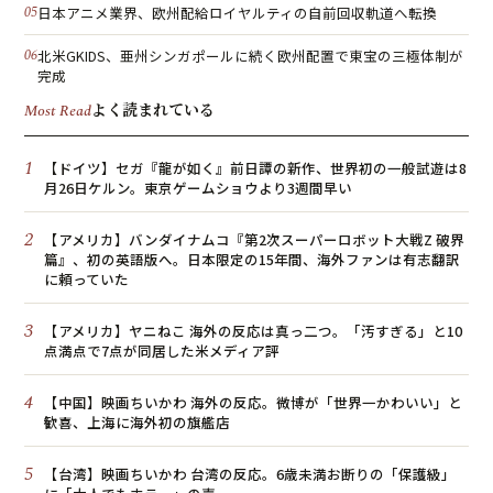
日本アニメ業界、欧州配給ロイヤルティの自前回収軌道へ転換
北米GKIDS、亜州シンガポールに続く欧州配置で東宝の三極体制が
完成
よく読まれている
Most Read
1
【ドイツ】セガ『龍が如く』前日譚の新作、世界初の一般試遊は8
月26日ケルン。東京ゲームショウより3週間早い
2
【アメリカ】バンダイナムコ『第2次スーパーロボット大戦Z 破界
篇』、初の英語版へ。日本限定の15年間、海外ファンは有志翻訳
に頼っていた
3
【アメリカ】ヤニねこ 海外の反応は真っ二つ。「汚すぎる」と10
点満点で7点が同居した米メディア評
4
【中国】映画ちいかわ 海外の反応。微博が「世界一かわいい」と
歓喜、上海に海外初の旗艦店
5
【台湾】映画ちいかわ 台湾の反応。6歳未満お断りの「保護級」