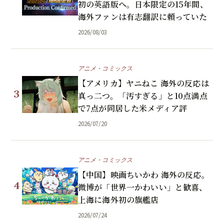
初の英語版へ。日本限定の15年間、
海外ファンは有志翻訳に頼っていた
2026/08/03
アニメ・コミックス
【アメリカ】ヤニねこ 海外の反応は
3
真っ二つ。「汚すぎる」と10点満点
で7点が同居した米メディア評
2026/07/20
アニメ・コミックス
【中国】映画ちいかわ 海外の反応。
4
微博が「世界一かわいい」と歓喜、
上海に海外初の旗艦店
2026/07/24