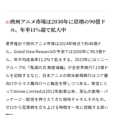
欧州アニメ市場は2030年に倍増の90億ド
ル、年率11%超で拡大中
業界推計で欧州アニメ市場は2024年時点で約48億ド
ル。Grand View Researchの予測では2030年に90.5億ド
ル、年平均成長率11.2%で拡大する。2025年にはソニー
グループの『鬼滅の刃 無限城編』が全世界興行7.15億ド
ルを記録するなど、日本アニメの欧米劇場興行はコア層
向けからマス層向けへと軸足を移しつつある。東宝にと
ってAnime Limitedは2012年創業以来、英仏の劇場・パ
ッケージ・配信を押さえてきた現地チャネルそのもの。
ゼロから営業網を立ち上げる時間を一気に短縮する買い