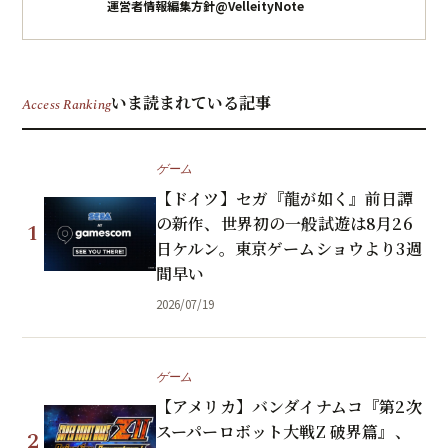
運営者情報
編集方針
@VelleityNote
いま読まれている記事
Access Ranking
ゲーム
【ドイツ】セガ『龍が如く』前日譚
の新作、世界初の一般試遊は8月26
1
日ケルン。東京ゲームショウより3週
間早い
2026/07/19
ゲーム
【アメリカ】バンダイナムコ『第2次
スーパーロボット大戦Z 破界篇』、
2