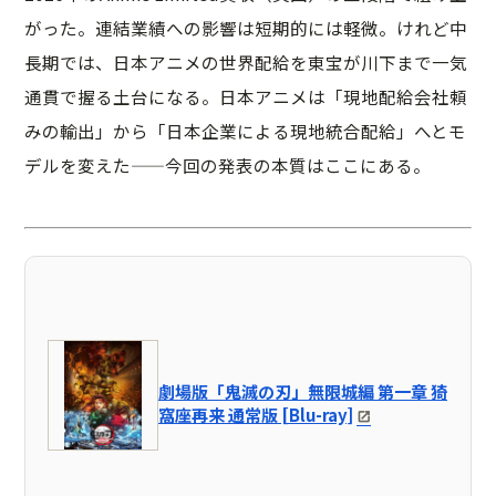
がった。連結業績への影響は短期的には軽微。けれど中
長期では、日本アニメの世界配給を東宝が川下まで一気
通貫で握る土台になる。日本アニメは「現地配給会社頼
みの輸出」から「日本企業による現地統合配給」へとモ
デルを変えた——今回の発表の本質はここにある。
劇場版「鬼滅の刃」無限城編 第一章 猗
窩座再来 通常版 [Blu-ray]