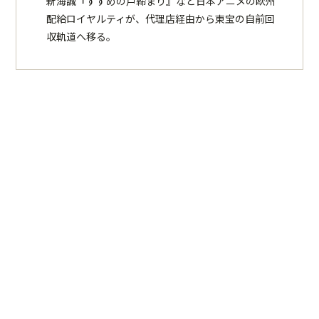
新海誠『すずめの戸締まり』など日本アニメの欧州
配給ロイヤルティが、代理店経由から東宝の自前回
収軌道へ移る。