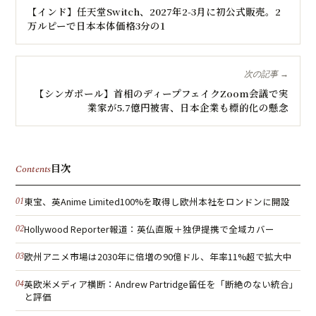
【インド】任天堂Switch、2027年2-3月に初公式販売。2
万ルピーで日本本体価格3分の1
次の記事 →
【シンガポール】首相のディープフェイクZoom会議で実
業家が5.7億円被害、日本企業も標的化の懸念
目次
Contents
東宝、英Anime Limited100%を取得し欧州本社をロンドンに開設
Hollywood Reporter報道：英仏直販＋独伊提携で全域カバー
欧州アニメ市場は2030年に倍増の90億ドル、年率11%超で拡大中
英欧米メディア横断：Andrew Partridge留任を「断絶のない統合」
と評価