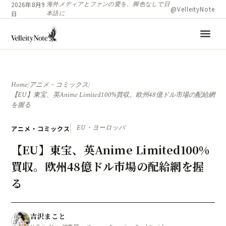
海外メディアとファンの愛を、脚色なしで日
2026年8月9
@VelleityNote
本語に
日
menu
Home
/
アニメ・コミックス
/
【EU】東宝、英Anime Limited100%買収。欧州48億ドル市場の配給網
を握る
EU・ヨーロッパ
アニメ・コミックス
【EU】東宝、英Anime Limited100%
買収。欧州48億ドル市場の配給網を握
る
吉沢まこと