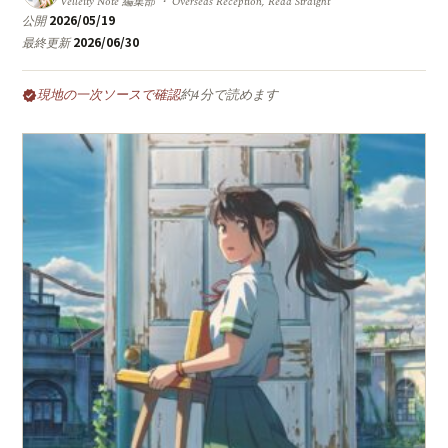
Velleity Note 編集部 ・ Overseas Reception, Read Straight
2026/05/19
公開
2026/06/30
最終更新
現地の一次ソースで確認
約4分で読めます
verified