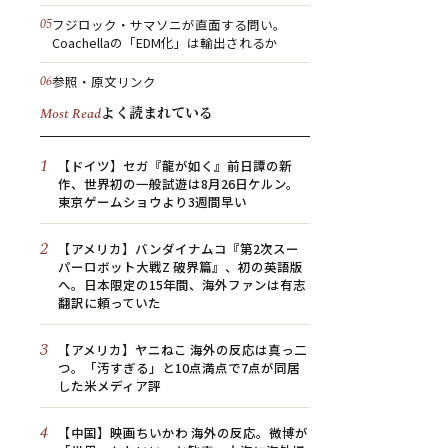
フジロック・サマソニが直面する問い。
Coachellaの「EDM化」は輸出されるか
参照・原文リンク
よく読まれている
Most Read
1
【ドイツ】セガ『龍が如く』前日譚の新
作、世界初の一般試遊は8月26日ケルン。
東京ゲームショウより3週間早い
2
【アメリカ】バンダイナムコ『第2次スー
パーロボット大戦Z 破界篇』、初の英語版
へ。日本限定の15年間、海外ファンは有志
翻訳に頼っていた
3
【アメリカ】ヤニねこ 海外の反応は真っ二
つ。「汚すぎる」と10点満点で7点が同居
した米メディア評
4
【中国】映画ちいかわ 海外の反応。微博が