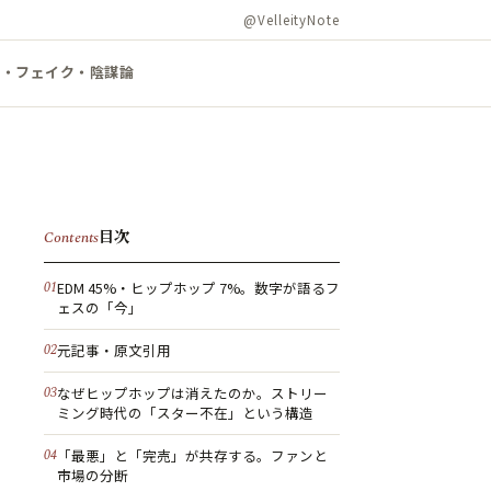
@VelleityNote
ズ・フェイク・陰謀論
目次
Contents
EDM 45%・ヒップホップ 7%。数字が語るフ
ェスの「今」
元記事・原文引用
なぜヒップホップは消えたのか。ストリー
ミング時代の「スター不在」という構造
「最悪」と「完売」が共存する。ファンと
市場の分断