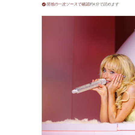
現地の一次ソースで確認
約4分で読めます
verified