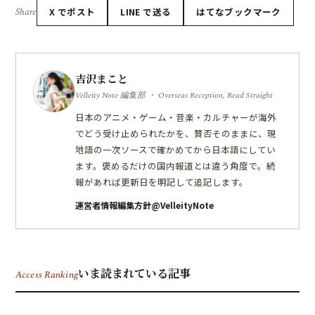
Share
X でポスト
LINE で送る
はてなブックマーク
吉沢まこと
Velleity Note 編集部 ・ Overseas Reception, Read Straight
日本のアニメ・ゲーム・音楽・カルチャーが海外
でどう受け止められたかを、賛否そのままに、現
地語の一次ソースで確かめてから日本語にしてい
ます。褒めるだけの国内報道とは違う角度で。続
報があれば更新日を明記して追記します。
運営者情報
編集方針
@VelleityNote
いま読まれている記事
Access Ranking