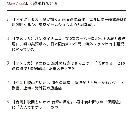
よく読まれている
Most Read
1
【ドイツ】セガ『龍が如く』前日譚の新作、世界初の一般試遊は8
月26日ケルン。東京ゲームショウより3週間早い
2
【アメリカ】バンダイナムコ『第2次スーパーロボット大戦Z 破界
篇』、初の英語版へ。日本限定の15年間、海外ファンは有志翻訳
に頼っていた
3
【アメリカ】ヤニねこ 海外の反応は真っ二つ。「汚すぎる」と10
点満点で7点が同居した米メディア評
4
【中国】映画ちいかわ 海外の反応。微博が「世界一かわいい」と
歓喜、上海に海外初の旗艦店
5
【台湾】映画ちいかわ 台湾の反応。6歳未満お断りの「保護級」
に「大人でもホラー」の声