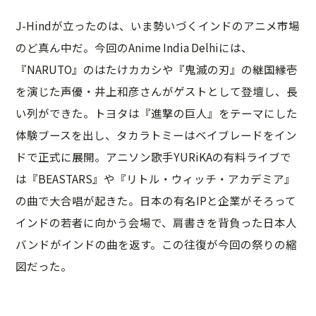
J-Hindが立ったのは、いま勢いづくインドのアニメ市場
のど真ん中だ。今回のAnime India Delhiには、
『NARUTO』のはたけカカシや『鬼滅の刃』の継国縁壱
を演じた声優・井上和彦さんがゲストとして登壇し、長
い列ができた。トヨタは『進撃の巨人』をテーマにした
体験ブースを出し、タカラトミーはベイブレードをイン
ドで正式に展開。アニソン歌手YURiKAの有料ライブで
は『BEASTARS』や『リトル・ウィッチ・アカデミア』
の曲で大合唱が起きた。日本の有名IPと企業がそろって
インドの若者に向かう会場で、肩書きを背負った日本人
バンドがインドの曲を返す。この往復が今回の祭りの縮
図だった。