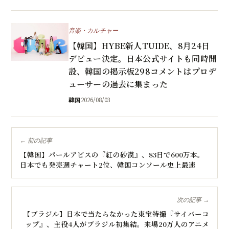
音楽・カルチャー
【韓国】HYBE新人TUIDE、8月24日
デビュー決定。日本公式サイトも同時開
設、韓国の掲示板298コメントはプロデ
ューサーの過去に集まった
韓国
2026/08/03
← 前の記事
【韓国】パールアビスの『紅の砂漠』、83日で600万本。
日本でも発売週チャート2位、韓国コンソール史上最速
次の記事 →
【ブラジル】日本で当たらなかった東宝特撮『サイバーコ
ップ』、主役4人がブラジル初集結。来場20万人のアニメ