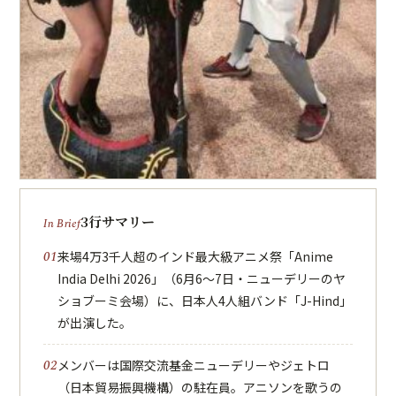
3行サマリー
来場4万3千人超のインド最大級アニメ祭「Anime
India Delhi 2026」（6月6〜7日・ニューデリーのヤ
ショブーミ会場）に、日本人4人組バンド「J-Hind」
が出演した。
メンバーは国際交流基金ニューデリーやジェトロ
（日本貿易振興機構）の駐在員。アニソンを歌うの