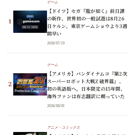
ゲーム
【ドイツ】セガ『龍が如く』前日譚
の新作、世界初の一般試遊は8月26
1
日ケルン。東京ゲームショウより3週
間早い
2026/07/19
ゲーム
【アメリカ】バンダイナムコ『第2次
スーパーロボット大戦Z 破界篇』、
2
初の英語版へ。日本限定の15年間、
海外ファンは有志翻訳に頼っていた
2026/08/03
アニメ・コミックス