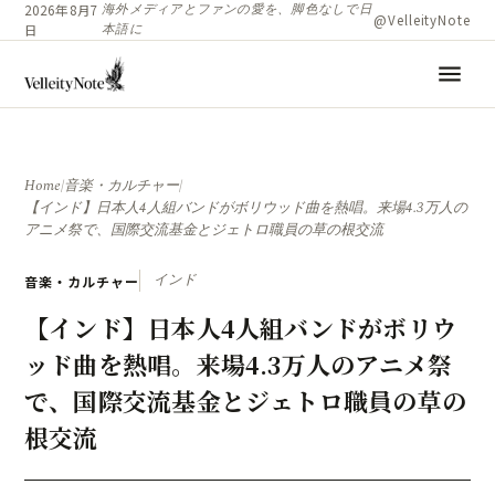
海外メディアとファンの愛を、脚色なしで日
2026年8月7
@VelleityNote
本語に
日
menu
Home
/
音楽・カルチャー
/
【インド】日本人4人組バンドがボリウッド曲を熱唱。来場4.3万人の
アニメ祭で、国際交流基金とジェトロ職員の草の根交流
インド
音楽・カルチャー
【インド】日本人4人組バンドがボリウ
ッド曲を熱唱。来場4.3万人のアニメ祭
で、国際交流基金とジェトロ職員の草の
根交流