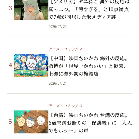
【アメリカ】ヤニねこ 海外の反応は
3
真っ二つ。「汚すぎる」と10点満点
で7点が同居した米メディア評
2026/07/20
アニメ・コミックス
【中国】映画ちいかわ 海外の反応。
4
微博が「世界一かわいい」と歓喜、
上海に海外初の旗艦店
2026/07/24
アニメ・コミックス
【台湾】映画ちいかわ 台湾の反応。
5
6歳未満お断りの「保護級」に「大人
でもホラー」の声