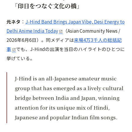
「印日をつなぐ文化の橋」
元ネタ
：
J-Hind Band Brings Japan Vibe, Desi Energy to
Delhi Anime India Today
（Asian Community News /
2026年6月6日）。同メディアは
来場4万3千人の総括記
事
でも、J-Hindの出演を当日のハイライトのひとつに
挙げている。
J-Hind is an all-Japanese amateur music
group that has emerged as a lively cultural
bridge between India and Japan, winning
attention for its unique mix of Hindi,
Japanese and popular Indian film songs.