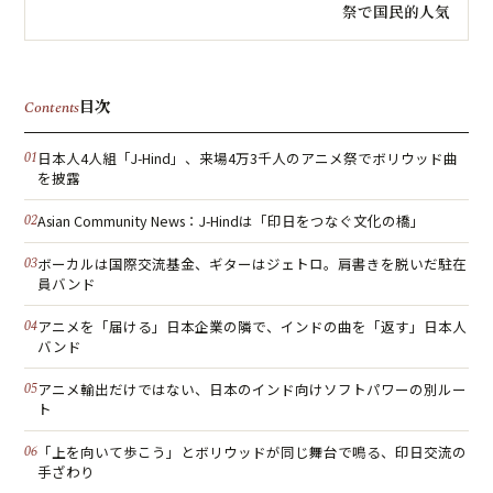
祭で国民的人気
目次
Contents
日本人4人組「J-Hind」、来場4万3千人のアニメ祭でボリウッド曲
を披露
Asian Community News：J-Hindは「印日をつなぐ文化の橋」
ボーカルは国際交流基金、ギターはジェトロ。肩書きを脱いだ駐在
員バンド
アニメを「届ける」日本企業の隣で、インドの曲を「返す」日本人
バンド
アニメ輸出だけではない、日本のインド向けソフトパワーの別ルー
ト
「上を向いて歩こう」とボリウッドが同じ舞台で鳴る、印日交流の
手ざわり