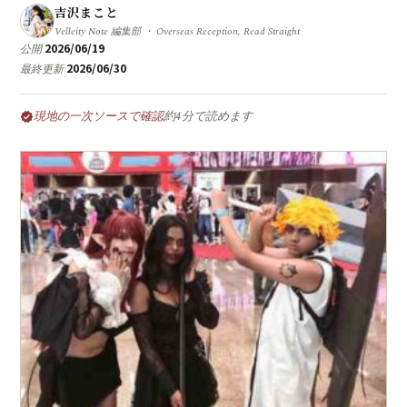
吉沢まこと
Velleity Note 編集部 ・ Overseas Reception, Read Straight
2026/06/19
公開
2026/06/30
最終更新
現地の一次ソースで確認
約4分で読めます
verified