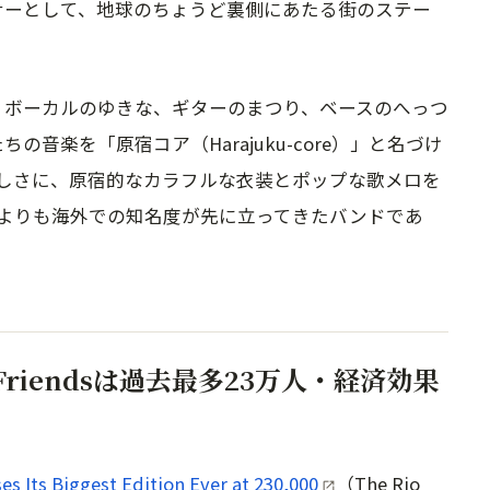
ライナーとして、地球のちょうど裏側にあたる街のステー
された。ボーカルのゆきな、ギターのまつり、ベースのへっつ
音楽を「原宿コア（Harajuku-core）」と名づけ
しさに、原宿的なカラフルな衣装とポップな歌メロを
よりも海外での知名度が先に立ってきたバンドであ
e Friendsは過去最多23万人・経済効果
es Its Biggest Edition Ever at 230,000
（The Rio