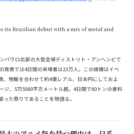
its Brazilian debut with a mix of metal and
日まで、サンパウロ北部の大型会場ディストリト・アンヘンビで
の発表では4日間の来場者は23万人。この規模はイベ
食、物販を合わせて約4億レアル、日本円にしておよ
ージ、5万5000平方メートル超。4日間で60トンの食料
張った祭りであることを物語る。
最大のアニメ祭を持つ理由は、日系