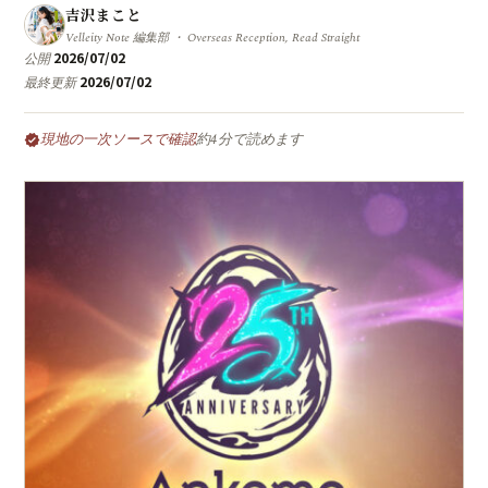
吉沢まこと
Velleity Note 編集部 ・ Overseas Reception, Read Straight
2026/07/02
公開
2026/07/02
最終更新
現地の一次ソースで確認
約4分で読めます
verified