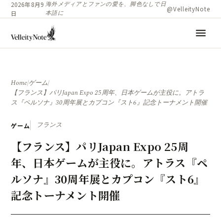
海外メディアとファンの愛を、脚色なしで日
2026年8月9
@VelleityNote
本語に
日
menu
Home
/
ゲーム
/
【フランス】パリJapan Expo 25周年、日本ゲームが主役に。アトラ
ス『ペルソナ』30周年展とカプコン『スト6』記念トーナメント開催
フランス
ゲーム
【フランス】パリJapan Expo 25周
年、日本ゲームが主役に。アトラス『ペ
ルソナ』30周年展とカプコン『スト6』
記念トーナメント開催