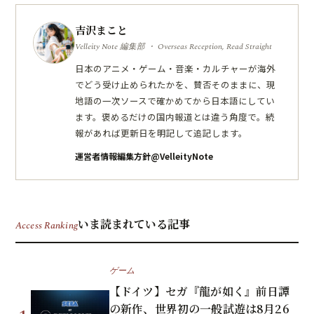
吉沢まこと
Velleity Note 編集部 ・ Overseas Reception, Read Straight
日本のアニメ・ゲーム・音楽・カルチャーが海外
でどう受け止められたかを、賛否そのままに、現
地語の一次ソースで確かめてから日本語にしてい
ます。褒めるだけの国内報道とは違う角度で。続
報があれば更新日を明記して追記します。
運営者情報
編集方針
@VelleityNote
いま読まれている記事
Access Ranking
ゲーム
【ドイツ】セガ『龍が如く』前日譚
の新作、世界初の一般試遊は8月26