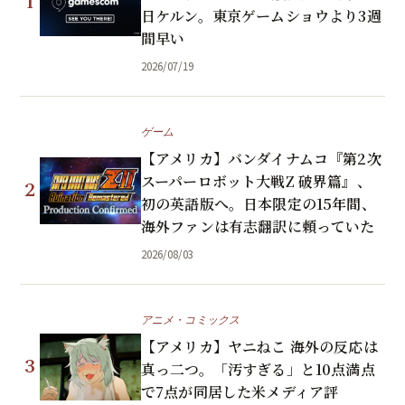
1
日ケルン。東京ゲームショウより3週
間早い
2026/07/19
ゲーム
【アメリカ】バンダイナムコ『第2次
スーパーロボット大戦Z 破界篇』、
2
初の英語版へ。日本限定の15年間、
海外ファンは有志翻訳に頼っていた
2026/08/03
アニメ・コミックス
【アメリカ】ヤニねこ 海外の反応は
3
真っ二つ。「汚すぎる」と10点満点
で7点が同居した米メディア評