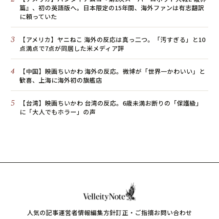
篇』、初の英語版へ。日本限定の15年間、海外ファンは有志翻訳
に頼っていた
3
【アメリカ】ヤニねこ 海外の反応は真っ二つ。「汚すぎる」と10
点満点で7点が同居した米メディア評
4
【中国】映画ちいかわ 海外の反応。微博が「世界一かわいい」と
歓喜、上海に海外初の旗艦店
5
【台湾】映画ちいかわ 台湾の反応。6歳未満お断りの「保護級」
に「大人でもホラー」の声
人気の記事
運営者情報
編集方針
訂正・ご指摘
お問い合わせ