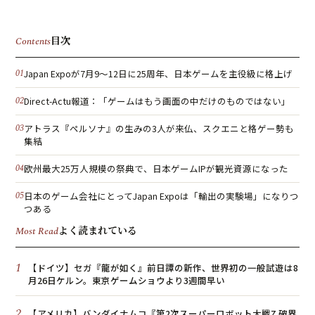
目次
Contents
Japan Expoが7月9〜12日に25周年、日本ゲームを主役級に格上げ
Direct-Actu報道：「ゲームはもう画面の中だけのものではない」
アトラス『ペルソナ』の生みの3人が来仏、スクエニと格ゲー勢も
集結
欧州最大25万人規模の祭典で、日本ゲームIPが観光資源になった
日本のゲーム会社にとってJapan Expoは「輸出の実験場」になりつ
つある
よく読まれている
Most Read
1
【ドイツ】セガ『龍が如く』前日譚の新作、世界初の一般試遊は8
月26日ケルン。東京ゲームショウより3週間早い
2
【アメリカ】バンダイナムコ『第2次スーパーロボット大戦Z 破界