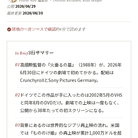
Velleity Note 編集部 ・ Overseas Reception, Read Straight
2026/06/29
公開
2026/06/30
最終更新
現地の一次ソースで確認
約4分で読めます
verified
3行サマリー
高畑勲監督の『火垂るの墓』（1988年）が、2026年
6月30日にドイツの劇場で初めてかかる。配給は
CrunchyrollとSony Pictures Germany。
ドイツでこの作品が手に入ったのは2002年5月のVHS
と同年8月のDVDだけ。劇場での上映は一度もなく、
公開から38年たっての初スクリーンになる。
背景にあるのは世界的なジブリ再上映の流れ。米国
では『もののけ姫』の再上映が累計1,000万ドルを超