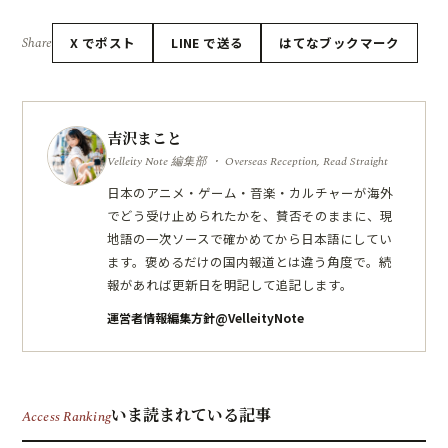
Share
X でポスト
LINE で送る
はてなブックマーク
吉沢まこと
Velleity Note 編集部 ・ Overseas Reception, Read Straight
日本のアニメ・ゲーム・音楽・カルチャーが海外
でどう受け止められたかを、賛否そのままに、現
地語の一次ソースで確かめてから日本語にしてい
ます。褒めるだけの国内報道とは違う角度で。続
報があれば更新日を明記して追記します。
運営者情報
編集方針
@VelleityNote
いま読まれている記事
Access Ranking