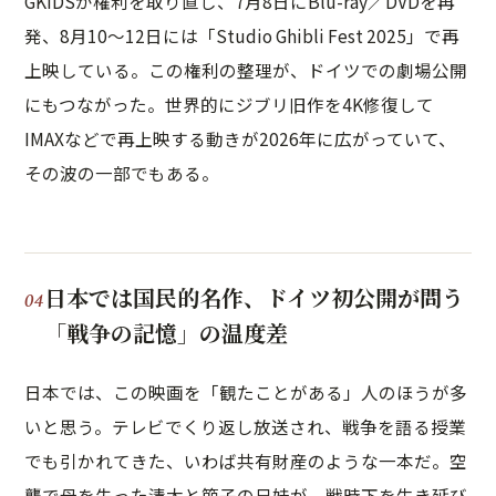
GKIDSが権利を取り直し、7月8日にBlu-ray／DVDを再
発、8月10〜12日には「Studio Ghibli Fest 2025」で再
上映している。この権利の整理が、ドイツでの劇場公開
にもつながった。世界的にジブリ旧作を4K修復して
IMAXなどで再上映する動きが2026年に広がっていて、
その波の一部でもある。
日本では国民的名作、ドイツ初公開が問う
「戦争の記憶」の温度差
日本では、この映画を「観たことがある」人のほうが多
いと思う。テレビでくり返し放送され、戦争を語る授業
でも引かれてきた、いわば共有財産のような一本だ。空
襲で母を失った清太と節子の兄妹が、戦時下を生き延び