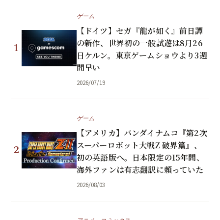
ゲーム
【ドイツ】セガ『龍が如く』前日譚
の新作、世界初の一般試遊は8月26
1
日ケルン。東京ゲームショウより3週
間早い
2026/07/19
ゲーム
【アメリカ】バンダイナムコ『第2次
スーパーロボット大戦Z 破界篇』、
2
初の英語版へ。日本限定の15年間、
海外ファンは有志翻訳に頼っていた
2026/08/03