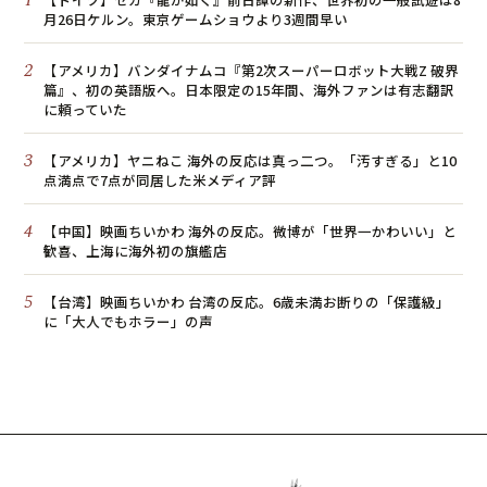
1
月26日ケルン。東京ゲームショウより3週間早い
2
【アメリカ】バンダイナムコ『第2次スーパーロボット大戦Z 破界
篇』、初の英語版へ。日本限定の15年間、海外ファンは有志翻訳
に頼っていた
3
【アメリカ】ヤニねこ 海外の反応は真っ二つ。「汚すぎる」と10
点満点で7点が同居した米メディア評
4
【中国】映画ちいかわ 海外の反応。微博が「世界一かわいい」と
歓喜、上海に海外初の旗艦店
5
【台湾】映画ちいかわ 台湾の反応。6歳未満お断りの「保護級」
に「大人でもホラー」の声