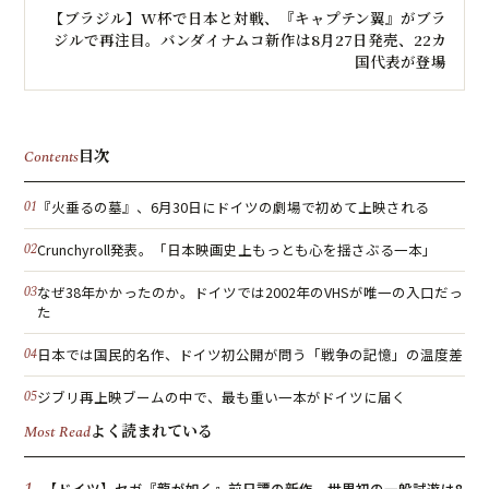
【ブラジル】W杯で日本と対戦、『キャプテン翼』がブラ
ジルで再注目。バンダイナムコ新作は8月27日発売、22カ
国代表が登場
目次
Contents
『火垂るの墓』、6月30日にドイツの劇場で初めて上映される
Crunchyroll発表。「日本映画史上もっとも心を揺さぶる一本」
なぜ38年かかったのか。ドイツでは2002年のVHSが唯一の入口だっ
た
日本では国民的名作、ドイツ初公開が問う「戦争の記憶」の温度差
ジブリ再上映ブームの中で、最も重い一本がドイツに届く
よく読まれている
Most Read
【ドイツ】セガ『龍が如く』前日譚の新作、世界初の一般試遊は8