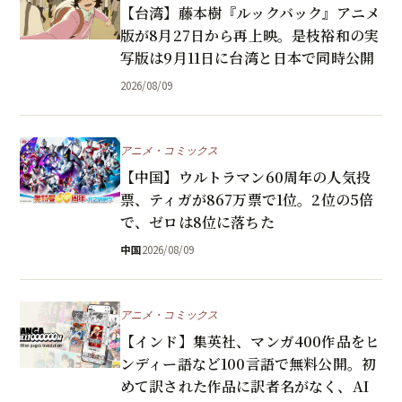
【台湾】藤本樹『ルックバック』アニメ
版が8月27日から再上映。是枝裕和の実
写版は9月11日に台湾と日本で同時公開
2026/08/09
アニメ・コミックス
【中国】ウルトラマン60周年の人気投
票、ティガが867万票で1位。2位の5倍
で、ゼロは8位に落ちた
中国
2026/08/09
アニメ・コミックス
【インド】集英社、マンガ400作品をヒ
ンディー語など100言語で無料公開。初
めて訳された作品に訳者名がなく、AI