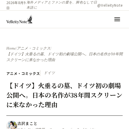
海外メディアとファンの愛を、脚色なしで日
2026年8月9
@VelleityNote
本語に
日
menu
Home
/
アニメ・コミックス
/
【ドイツ】火垂るの墓、ドイツ初の劇場公開へ。日本の名作が38年間
スクリーンに来なかった理由
ドイツ
アニメ・コミックス
【ドイツ】火垂るの墓、ドイツ初の劇場
公開へ。日本の名作が38年間スクリーン
に来なかった理由
吉沢まこと