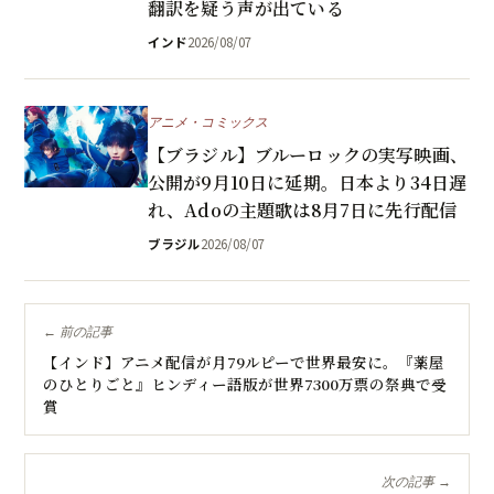
翻訳を疑う声が出ている
インド
2026/08/07
アニメ・コミックス
【ブラジル】ブルーロックの実写映画、
公開が9月10日に延期。日本より34日遅
れ、Adoの主題歌は8月7日に先行配信
ブラジル
2026/08/07
← 前の記事
【インド】アニメ配信が月79ルピーで世界最安に。『薬屋
のひとりごと』ヒンディー語版が世界7300万票の祭典で受
賞
次の記事 →